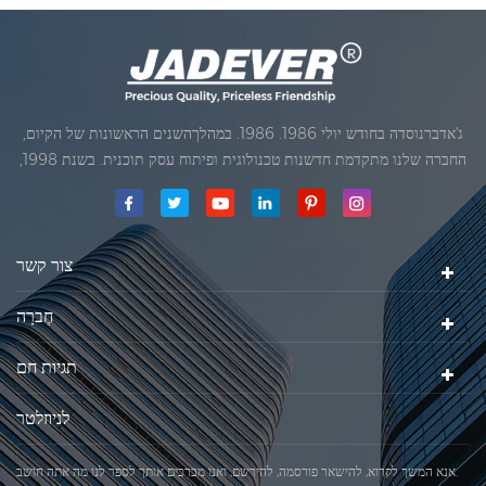
ג'אדברנוסדה בחודש יולי 1986. 1986. במהלךהשנים הראשונות של הקיום,
החברה שלנו מתקדמת חדשנות טכנולוגית ופיתוח עסק תוכנית. בשנת 1998,
החברה שלנו השיגה את המטרה האיכותי, כאשר הראשון של המוצרים שלנו
קיבל אישור מן הארגון הבינלאומי של משפטי מטרולוגיה. בשנת 1999, שיאמן
ג'אדברסולם ושות 'בע"מהיה
צור קשר
חֶברָה
תגיות חם
לניוזלטר
אנא המשך לקרוא, להישאר פורסמה, להירשם, ואנו מברכים אותך לספר לנו מה אתה חושב.