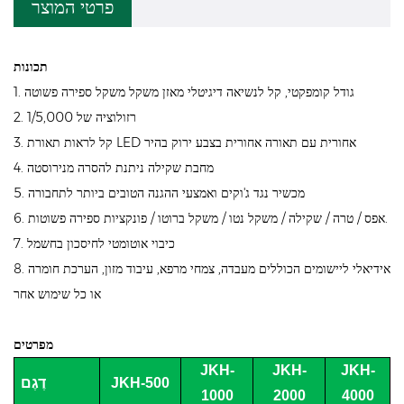
פרטי המוצר
תכונות
1. גודל קומפקטי, קל לנשיאה דיגיטלי מאזן משקל משקל ספירה פשוטה
2. רזולוציה של 1/5,000
3. קל לראות תאורת LED אחורית עם תאורה אחורית בצבע ירוק בהיר
4. מחבת שקילה ניתנת להסרה מנירוסטה
5. מכשיר נגד ג'וקים ואמצעי ההגנה הטובים ביותר לתחבורה
6. אפס / טרה / שקילה / משקל נטו / משקל ברוטו / פונקציות ספירה פשוטות.
7. כיבוי אוטומטי לחיסכון בחשמל
8. אידיאלי ליישומים הכוללים מעבדה, צמחי מרפא, עיבוד מזון, הערכת חומרה
או כל שימוש אחר
מפרטים
JKH-
JKH-
JKH-
JKH-500
דֶגֶם
1000
2000
4000