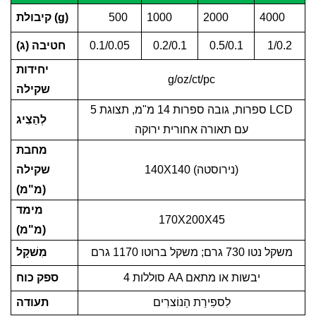
4000
2000
1000
500
קיבולת (g)
1/0.2
0.5/0.1
0.2/0.1
0.1/0.05
חטיבה (ג)
יחידות
g/oz/ct/pc
שקילה
5 ספרות, גובה ספרות 14 מ"מ, תצוגת LCD
לְהַצִיג
עם תאורה אחורית ירוקה
מחבת
140X140 (נירוסטה)
שקילה
(מ"מ)
מימד
170X200X45
(מ"מ)
משקל נטו 730 גרם; משקל ברוטו 1170 גרם
מִשׁקָל
4 סוללות AA יבשות או מתאם
ספק כוח
לִספִירַת הַנוֹצרִים
תעודה