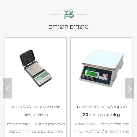
מוצרים קשורים
שולחן אלקטרוני למעלה שקילה
סולם כיס דיגיטלי לשקילת זהב
בקנה מידה נייד 20kg
תכשיטים עֵשֶׂב
Jadver NWTH האם סולם השקילה
ג'אדברסולם כיס JKDהאם האיזון הקטן
הנייד הקלאסי שלנו יכול לשאת על ידי
ביותר שלנו עם עיצוב ייחודי ופונקציה