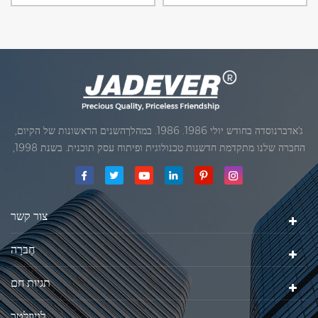
אופנוע ולהשתמש בסוללות יבשות, עם
לדוגמה, אידיאלי עבור שקילה
אופציונלי RS232 יכול להתחבר אל
תכשיטים, זהב, כסף, עשבי תיבול, וכו '
PC.
ג'אדברנוסדה בחודש יולי 1986. 1986. במהלךהשנים הראשונות של הקיום,
החברה שלנו מתקדמת חדשנות טכנולוגית ופיתוח עסק תוכנית. בשנת 1998,
החברה שלנו השיגה את המטרה האיכותי, כאשר הראשון של המוצרים שלנו
קיבל אישור מן הארגון הבינלאומי של משפטי מטרולוגיה. בשנת 1999, שיאמן
ג'אדברסולם ושות 'בע"מהיה
צור קשר
חֶברָה
תגיות חם
לניוזלטר