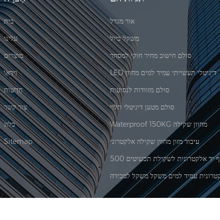
אור מגדל
בית
משקל כיול
עלינו
סולם חישוב מחיר חוקי למסחר
מוצרים
LED דיגיטלי תעשייתי עמיד למים מחוון
וִידֵאוֹ
סולם מזוודות לנסיעות
חֲדָשׁוֹת
סולם מטען דיגיטלי תלוי
צור קשר
Waterproof 150KG מחוון שקילה
בלוג
עיבוד מזון מחוון שקילה אלקטרוני
Sitemap
טרונית עמיד למים משקל משקל למכירה
|
XML
© 2026 Xiamen Jadever Scale Co., Ltd. כל הזכויות שמורות. |