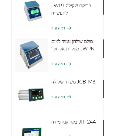
JWPT בדיקת שקילה
לתעשייה
ראה עוד
סולם שולחן עמיד למים
מפלדת אל חלד JWPN
ראה עוד
משדר שקילה JCB-M3
ראה עוד
בקר קנה מידה JIF-24A