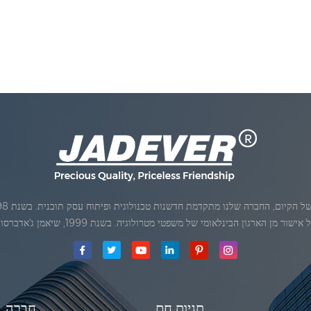
ן הארגון הבינלאומי של משפטי מטרולוגיה. בשנת 1999, שיאמן ג'אדברסולם ושות 'בע"מהיה
תגיות חם
חֶברָה