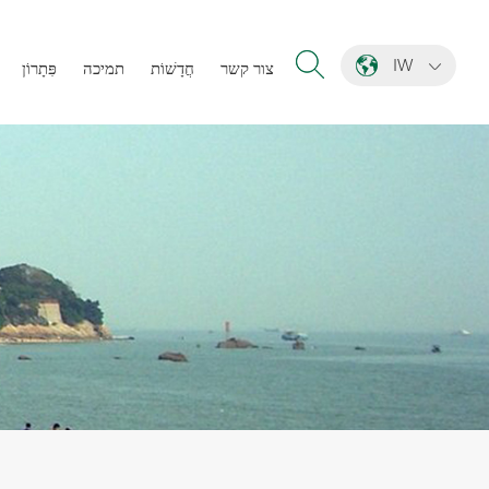
IW
צור קשר
חֲדָשׁוֹת
תמיכה
פִּתָרוֹן