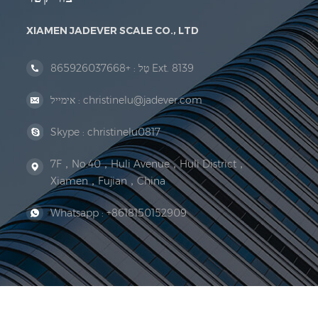
XIAMEN JADEVER SCALE CO., LTD
+865926037668 Ext. 8139
טַל :
christinelu@jadever.com
אימייל :
Skype :
christinelu0817
7F，No.40，Huli Avenue，Huli District，
Xiamen，Fujian，China
Whatsapp :
+8618150152909