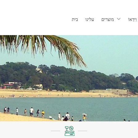
וִידֵאוֹ
מוצרים
עלינו
בית