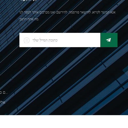
אנא המשך לקרוא, להישאר פורסמה, להירשם, ואנו מברכים אותך לספר לנו
מה אתה חושב.
500 גרםסולם כף יד אלקטרונית לשקילת תכשיטים
אלק