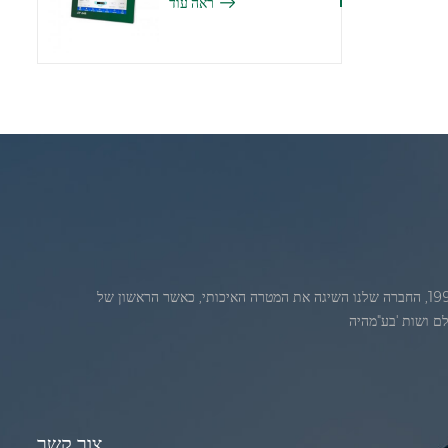
ראה עוד
ג'אדברנוסדה בחודש יולי 1986. 1986. במהלךהשנים הראשונות של הקיום, החברה שלנו מתקדמת חדשנות טכנולוגית ופיתוח עסק תוכנית. בשנת 1998, החברה שלנו השיגה את המטרה האיכותי, כאשר הראשון של
צור קשר