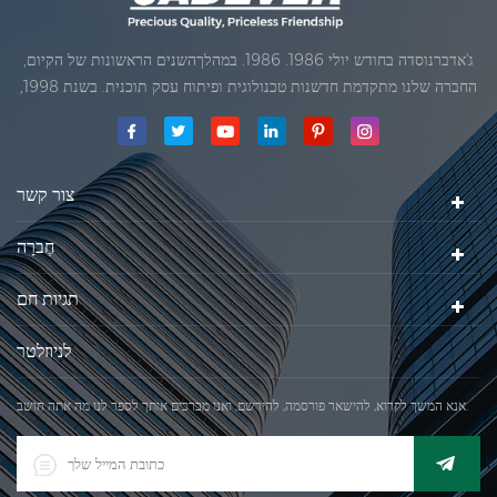
ג'אדברנוסדה בחודש יולי 1986. 1986. במהלךהשנים הראשונות של הקיום,
החברה שלנו מתקדמת חדשנות טכנולוגית ופיתוח עסק תוכנית. בשנת 1998,
החברה שלנו השיגה את המטרה האיכותי, כאשר הראשון של המוצרים שלנו
קיבל אישור מן הארגון הבינלאומי של משפטי מטרולוגיה. בשנת 1999, שיאמן
ג'אדברסולם ושות 'בע"מהיה
צור קשר
חֶברָה
תגיות חם
לניוזלטר
אנא המשך לקרוא, להישאר פורסמה, להירשם, ואנו מברכים אותך לספר לנו מה אתה חושב.