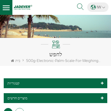
IW
לחפש
500g-Electronic-Palm-Scale-For-Weighing-Jewelry
בית
קטגוריות
מוצרים חדשים