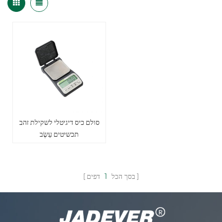
סולם כיס דיגיטלי לשקילת זהב
תכשיטים עֵשֶׂב
בסך הכל
1
דפים