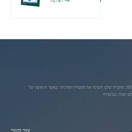
ראה עוד
ג'אדברנוסדה בחודש יולי 1986. 1986. במהלךהשנים הראשונות של הקיום, החברה שלנו מתקדמת חדשנות טכנולוגית ופיתוח עסק תוכנית. בשנת 1998, החברה שלנו השיגה את המטרה האיכותי, כאשר הראשון של
צור קשר