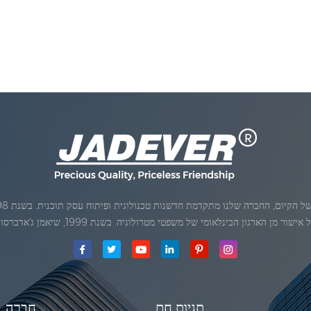
ן הארגון הבינלאומי של משפטי מטרולוגיה. בשנת 1999, שיאמן ג'אדברסולם ושות 'בע"מהיה
תגיות חם
חֶברָה