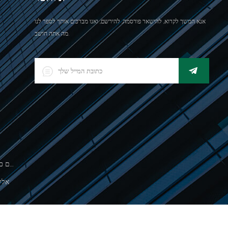
אנא המשך לקרוא, להישאר פורסמה, להירשם, ואנו מברכים אותך לספר לנו
מה אתה חושב.
500 גרםסולם כף יד אלקטרונית לשקילת תכשיטים
אלק