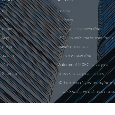
אור מגדל
בית
משקל כיול
עלינו
סולם חישוב מחיר חוקי למסחר
מוצרים
LED דיגיטלי תעשייתי עמיד למים מחוון
וִידֵאוֹ
סולם מזוודות לנסיעות
חֲדָשׁוֹת
סולם מטען דיגיטלי תלוי
צור קשר
Waterproof 150KG מחוון שקילה
בלוג
עיבוד מזון מחוון שקילה אלקטרוני
Sitemap
טרונית עמיד למים משקל משקל למכירה
|
XML
© 2026 Xiamen Jadever Scale Co., Ltd. כל הזכויות שמורות. |