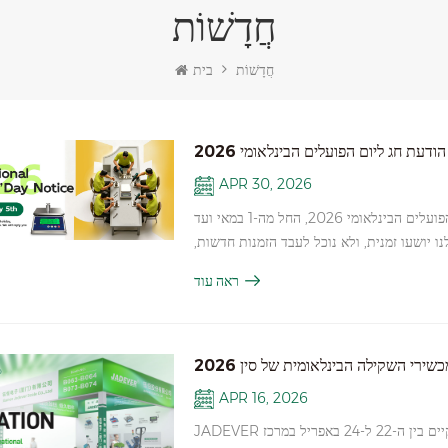
חֲדָשׁוֹת
חֲדָשׁוֹת
בית
הודעת חג ליום הפועלים הבינלאומי 2026
APR 30, 2026
לקוחות ושותפים יקרים, ברצוננו להודיעכם כי משרדנו יהיה סגור לרגל יום הפועלים הבינלאומי 2026, החל מה-1 במאי ועד
יקה שלנו יושעו זמנית, ולא נוכל לעבד הזמנות חדשות,
יך לבדוק הודעות דוא"ל מעת לעת. אם יש לכם
ראה עוד
כם בהקדם האפשרי לאחר שנחזור לעבודה. תודה
ם לך ולצוותך חג שמח ובטוח! בברכה, ג'יידבר
ירי השקילה הבינלאומית של סין 2026
APR 16, 2026
JADEVER תציג בתערוכת מכשירי השקילה הבינלאומית של סין לשנת 2026, שתתקיים בין ה-22 ל-24 באפריל במרכז