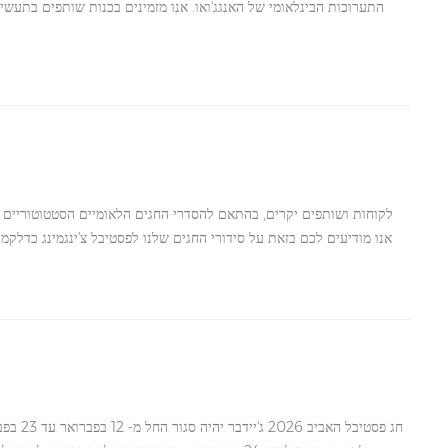
התערוכות הבינלאומי של האנגג'ואו. אנו מזמינים בכנות שותפים בתעשי
שקילה, מאזניים עמידים למים, אינדיקטורים, אינדיקטורים חכמים ומשקלי
השקילה המגוונים של יישומים תעשייתיים, מסחריים ולוגיסטיים, תוך דגש
שלנו יספק הדגמות מוצרים חיות וייעוץ טכני מקצועי באתר. אנו מצי
לקוחות ושותפים יקרים, בהתאם להסדרי החגים הלאומיים הסטטוטוריים ש
2026. נחזור לעבוד ב-7 באפריל, 2026. במהלך תקופ
שאלה או עניין דחוף, אנא צרו קשר עם מנהל החשבון הייעודי שלכם מראש 
כל אי נוחות שעלולה להיגרם ומעריכים את הבנתכם. פסטיבל צ'ינגמינג הוא ח
נעימה ושקטה, ומצפים לחידוש שיתוף הפעולה ההדוק שלנו 
חג פסטיבל