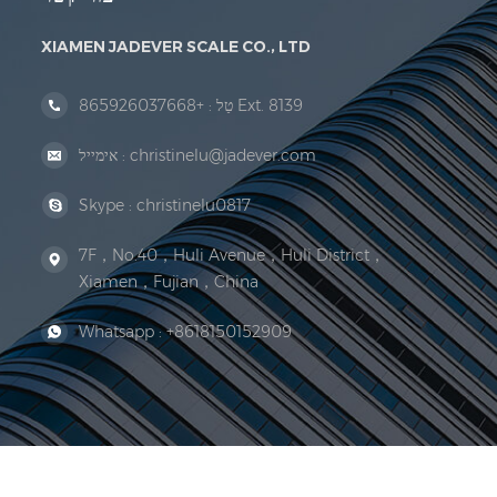
XIAMEN JADEVER SCALE CO., LTD
+865926037668 Ext. 8139
טַל :
christinelu@jadever.com
אימייל :
Skype :
christinelu0817
7F，No.40，Huli Avenue，Huli District，
Xiamen，Fujian，China
Whatsapp :
+8618150152909