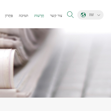
IW
צור קשר
חֲדָשׁוֹת
תמיכה
פִּתָרוֹן