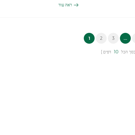
יהם ואהוביהם. אנא דאגו לסידורים הנדרשים
ראה עוד
 כולם לנצל זמן זה כדי להירגע, להיטען מחדש
וליהנות מחגיגות היום הלאומי ופסטיבל אמצע הסתיו. פעילות המשרד הרגילה תחודש ב-9 באוקטובר ( יוֹם חֲמִישִׁי אנו
ומספק. תודה על תשומת הלב. בברכה, ג'יידבר
1
2
3
...
סך הכל
10
דפים