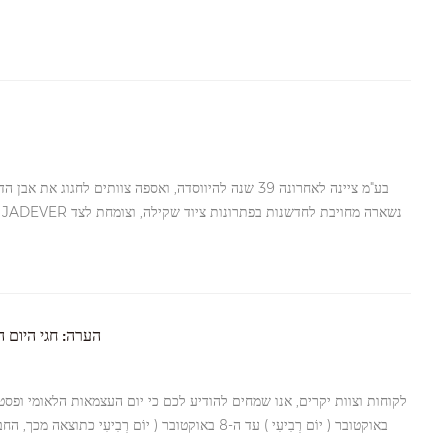
שותפים ולקוחות ברחבי העולם. אירוע יום השנה אישר מחדש את המיקוד ש
את איכות המוצר ולבנות יחד עם בעלי עניין הצלחה ב
פעולה עמוקים יותר ולפריצות דרך חדשות - הפיכת חזון משותף להתקדמות מוחשית.
הערה: חגי היום הל
באוקטובר ( יוֹם רְבִיעִי ) עד ה-8 באוקטובר ( יוֹם רְב