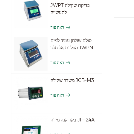
JWPT בדיקת שקילה
לתעשייה
ראה עוד
סולם שולחן עמיד למים
מפלדת אל חלד JWPN
ראה עוד
משדר שקילה JCB-M3
ראה עוד
בקר קנה מידה JIF-24A