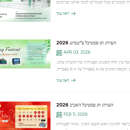
יה ומבקרים מכל המגזרים לבקר אותנו בביתנים
B063–B064 ו-B073–B074, הממוקמים בקומה השלישית של אולם B, כדי לחקור את החידושים האחרונים שלנו.
ראה עוד
במהלך התערוכה, JADEVER תציג מגוון מקיף של מוצרים מותאמים אישית, כולל מדפסות, מאזניים, משקלי ספירה, מאזני
ם למשאיות. מוצרים אלה נועדו לענות על צרכי
 חזק על דיוק, עמידות ונוחות למשתמש. הצוות
עים גם פתרונות מותאמים אישית כדי לענות על
הערה: חג פסטיבל צ'ינגמינג 2026
הדרישות הספציפיות של תעשיות שונות.
APR 03, 2026
ל סין ולוח הזמנים הפעילות של החברה שלנו,
אנו מודיעים לכם בזאת על סידורי החגים שלנו לפסטיבל צ'ינגמינג כדלקמן: תקופת החגים מה-4 באפריל עד ה-6 באפריל,
ת החגים, משרדנו יהיה סגור והפעילות העסקית הרגילה תושעה. לכל
ראה עוד
על מנת להבטיח טיפול מהיר. אנו מתנצלים על
ג סיני מסורתי. אנו מאחלים לך ולצוותך חופשה
לאחר החג. תודה על ההבנה והתמיכה! ג'יידבר
הערה: חג פסטיבל האביב 2026
FEB 11, 2026
 האביב 2026 ג'יידבר יהיה סגור החל מ- 12 בפברואר עד 23 בפברואר לחגיגת ראש השנה הסיני. נחזור לפעילות