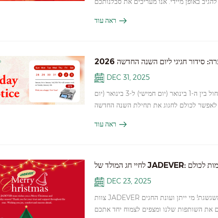
ם, לא נוכל להגיב באופן מיידי. אנו מעריכים את סבלנותכם
ל מאמץ צמיחה בעסק שלך חוזק בשותפות שלנו
ראה עוד
נתראה ב-2026! ג'יידבר
ה: סידור חגיגי ליום השנה החדשה 2026
DEC 31, 2025
לקוחות וצוות יקרים, אנו שמחים להודיע לכם כי חג ראש השנה 2026 יחול בין ה-1 בינואר (יום חמישי) ל-3 בינואר (יום
 לאפשר לכולם לחגוג את תחילת השנה החדשה
כל המשימות הממתינות יושלמו לפני החג. אנו
ראה עוד
רת החג של השנה החדשה. פעילות המשרד תחודש
לכם חג שנה טובה ומוצלחת. תודה על תשומת הלב. בברכה,
ג'יידבר
JADE: ברכות חמות לכולם
DEC 23, 2025
צוות JADEVER שולח לכם ברכות חג המולד החמות ביותר ואיחולים כנים לשנה חדשה ומשגשגת! מי ייתן ועונת החגים
ם את השותפות שלנו ומצפים לצמוח יחד אתכם