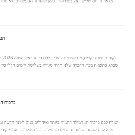
מלאה ב- יום שלישי, 24 בפברואר . בזמן שאנחנו לא נמצאי
והבנתכם. לחיים לשנת הסוס! מי ייתן והשנה הקרובה תביא לכם: הצלחה בכ
הער
שבת). כתוצאה מכך, החברה שלנו תהיה סגורה בשלושת הימים הללו כדי
עם משפחותיהם ויקיריהם. אנא דאגו לסידורים הנדרשים כדי להבטיח ש
מעודדים את כולם לנצל זמן זה כדי להירגע, להיטען מחדש וליהנות מאווי
לפעילות סדירה ב-4 בינואר (יום ראשון). אנו מאחלים לכו
לחיי חג המולד של VER
תביא לכם שמחה, שלווה והישגים מתגמלים בכל מאמציכם. אנו מוקירי