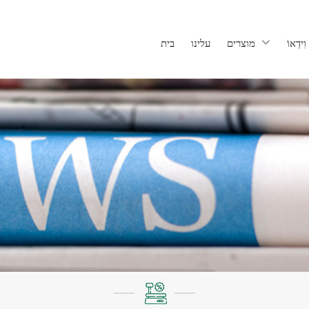
וִידֵאוֹ
מוצרים
עלינו
בית