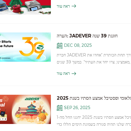
בשנה הקרובה.
ראה עוד
הערה: JADEVER חוגגת 39 שנה
DEC 08, 2025
חברת JADEVER בע"מ ציינה לאחרונה 39 שנה להיווסדה, ואספה צוותים לחגוג את אבן הדרך תחת הכותרת "אחדו את
מאמצינו, צרו יחד את העתיד". במשך 39 שנים, JADEVER נשארה מחויבת לחדשנות בפתרונות ציוד שקילה, וצומחת לצד
ל המותג: להמשיך ולמנף כוח קולקטיבי, לשפר
ראה עוד
ת קיימא. כשאנו נכנסים לפרק הבא, JADEVER מצפה לשיתופי
אומי ופסטיבל אמצע הסתיו בשנת 2025
SEP 26, 2025
לקוחות וצוות יקרים, אנו שמחים להודיע לכם כי יום העצמאות הלאומי ופסטיבל אמצע הסתיו בשנת 2025 יחגגו החל מה-1
ִיעִי כתוצאה מכך, החברה שלנו תהיה סגורה בשמונת הימים הללו כדי