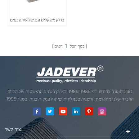
בדוק משקלים עם שלושה צבעים
בסך הכל
1
דפים
ג'אדברנוסדה בחודש יולי 1986. 1986. במהלךהשנים הראשונות של הקיום,
החברה שלנו מתקדמת חדשנות טכנולוגית ופיתוח עסק תוכנית. בשנת 1998,
החברה שלנו השיגה את המטרה האיכותי, כאשר הראשון של המוצרים שלנו
קיבל אישור מן הארגון הבינלאומי של משפטי מטרולוגיה. בשנת 1999, שיאמן
ג'אדברסולם ושות 'בע"מהיה
צור קשר