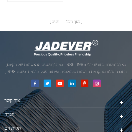
בסך הכל
1
דפים
ג'אדברנוסדה בחודש יולי 1986. 1986. במהלךהשנים הראשונות של הקיום,
החברה שלנו מתקדמת חדשנות טכנולוגית ופיתוח עסק תוכנית. בשנת 1998,
החברה שלנו השיגה את המטרה האיכותי, כאשר הראשון של המוצרים שלנו
קיבל אישור מן הארגון הבינלאומי של משפטי מטרולוגיה. בשנת 1999, שיאמן
ג'אדברסולם ושות 'בע"מהיה
צור קשר
חֶברָה
תגיות חם