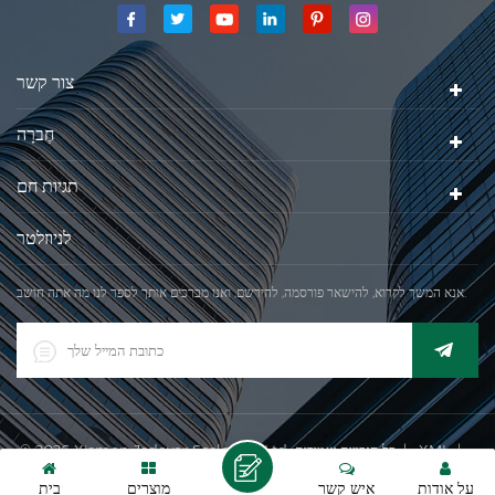
החברה שלנו השיגה את המטרה האיכותי, כאשר הראשון של המוצרים שלנו
קיבל אישור מן הארגון הבינלאומי של משפטי מטרולוגיה. בשנת 1999, שיאמן
ג'אדברסולם ושות 'בע"מהיה
צור קשר
חֶברָה
תגיות חם
לניוזלטר
אנא המשך לקרוא, להישאר פורסמה, להירשם, ואנו מברכים אותך לספר לנו מה אתה חושב.
|
XML
© 2026 Xiamen Jadever Scale Co., Ltd. כל הזכויות שמורות. |
רשת IPv6 נתמך
על אודות
איש קשר
מוצרים
בית