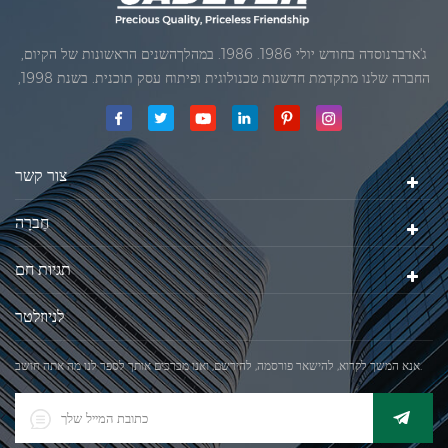
ג'אדברנוסדה בחודש יולי 1986. 1986. במהלךהשנים הראשונות של הקיום,
החברה שלנו מתקדמת חדשנות טכנולוגית ופיתוח עסק תוכנית. בשנת 1998,
החברה שלנו השיגה את המטרה האיכותי, כאשר הראשון של המוצרים שלנו
קיבל אישור מן הארגון הבינלאומי של משפטי מטרולוגיה. בשנת 1999, שיאמן
ג'אדברסולם ושות 'בע"מהיה
צור קשר
חֶברָה
תגיות חם
לניוזלטר
אנא המשך לקרוא, להישאר פורסמה, להירשם, ואנו מברכים אותך לספר לנו מה אתה חושב.