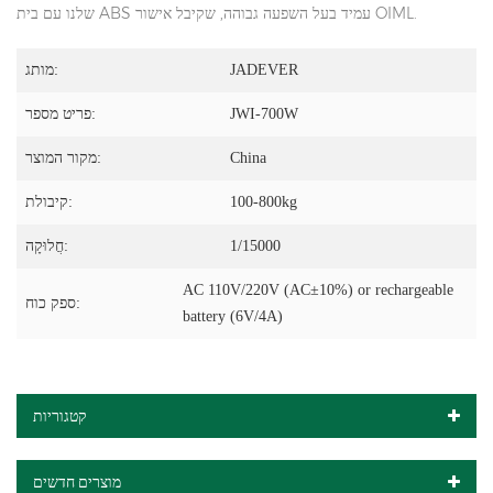
שלנו עם בית ABS עמיד בעל השפעה גבוהה, שקיבל אישור OIML.
JADEVER
מותג:
JWI-700W
פריט מספר:
China
מקור המוצר:
100-800kg
קיבולת:
1/15000
חֲלוּקָה:
AC 110V/220V (AC±10%) or rechargeable
ספק כוח:
battery (6V/4A)
קטגוריות
מוצרים חדשים