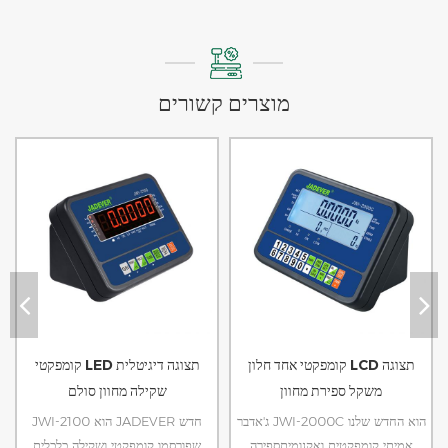
מוצרים קשורים
קומפקטי אחד חלון LCD תצוגה
קומפקטי LED תצוגה דיגיטלית
משקל ספירת מחוון
שקילה מחוון סולם
ג'אדבר JWI-2000C הוא החדש שלנו
JWI-2100 הוא JADEVER חדש
אמיתי קומפקטית ואקנומיתספירה
שפורסמו קומפקטי ושקילה כלכלית