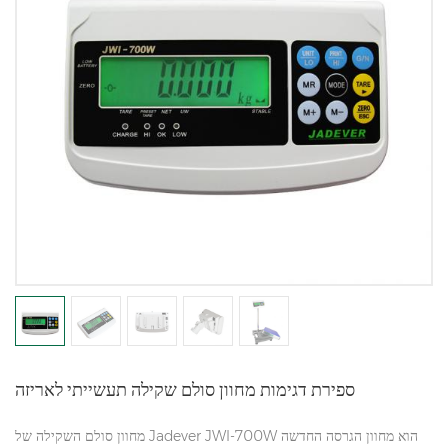
ספירת דגימות מחוון סולם שקילה תעשייתי לאריזה
מחוון סולם השקילה של Jadever JWI-700W הוא מחוון הגרסה החדשה