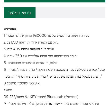
פרטי המוצר
מאפיינים
1. ספירת דגימות ברזולוציה של עד 1/30000 מחוון שקילה ספסל
2. צג LCD גדול עם תאורה אחורית ירוקה
3. בית ABS עמיד בעל השפעה גבוהה
4. תומך בעד שמונה תאי עומס אנלוגיים של 350 אוהם
5. יכולות, רזולוציות ופרמטרים מתכווננים
6. אפס / טארה / שקילה / ספירה פשוטה / שיא החזקת / בדיקת כמות / צבירה
/ תצוגת משקל נטו / תצוגת משקל ברוטו / בדיקת פונקציות שקילה 7. כיבוי
אוטומטי לחיסכון בחשמל 8.
ממשק
RS-232/ממסר /U-KEY מחבר/ Bluetooth (אופציונלי)
9. אידיאלי עבור יישומים באזורי ייצור, אריזה, מחסן, מלאי, משלוח וקבלה