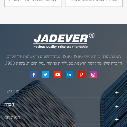
אינדיקטור. עם רק אחד חלון LCD
אינדיקטור. עם תצוגת LED בהירים
תצוגה עיצוב ייחודי של סמך מחוון, זה
ועיצוב ייחודי של תומך אינדיקטור, זה
יכול לעמוד ישירות על פלטפורמה.
נוח לך להשתמש בפלטפורמה.
ג'אדברנוסדה בחודש יולי 1986. 1986. במהלךהשנים הראשונות של הקיום,
החברה שלנו מתקדמת חדשנות טכנולוגית ופיתוח עסק תוכנית. בשנת 1998,
החברה שלנו השיגה את המטרה האיכותי, כאשר הראשון של המוצרים שלנו
קיבל אישור מן הארגון הבינלאומי של משפטי מטרולוגיה. בשנת 1999, שיאמן
ג'אדברסולם ושות 'בע"מהיה
צור קשר
חֶברָה
תגיות חם