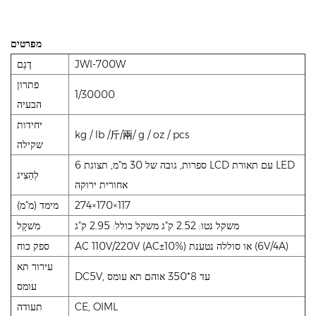
מפרטים
JWI-700W
דֶגֶם
פתרון
1/30000
הבעיה
יחידות
kg / lb /斤/兩/ g / oz / pcs
שקילה
6 ספרות, גובה של 30 מ"מ, תצוגת LCD עם תאורת LED
לְהַצִיג
אחורית ירוקה
274×170×117
מימד (מ"מ)
משקל נטו: 2.52 ק"ג משקל כולל: 2.95 ק"ג
מִשׁקָל
AC 110V/220V (AC±10%) או סוללה נטענת (6V/4A)
ספק כוח
עירור תא
DC5V, עד 8*350 אוהם תא עומס
עומס
CE, OIML
תעודה