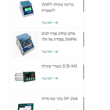
JWPT בדיקת שקילה
לתעשייה
ראה עוד
סולם שולחן עמיד למים
מפלדת אל חלד JWPN
ראה עוד
משדר שקילה JCB-M3
ראה עוד
בקר קנה מידה JIF-24A