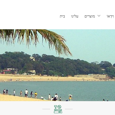
וִידֵאוֹ
מוצרים
עלינו
בית