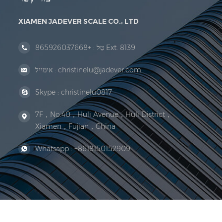
XIAMEN JADEVER SCALE CO., LTD
+865926037668 Ext. 8139
טַל :
christinelu@jadever.com
אימייל :
Skype :
christinelu0817
7F，No.40，Huli Avenue，Huli District，
Xiamen，Fujian，China
Whatsapp :
+8618150152909