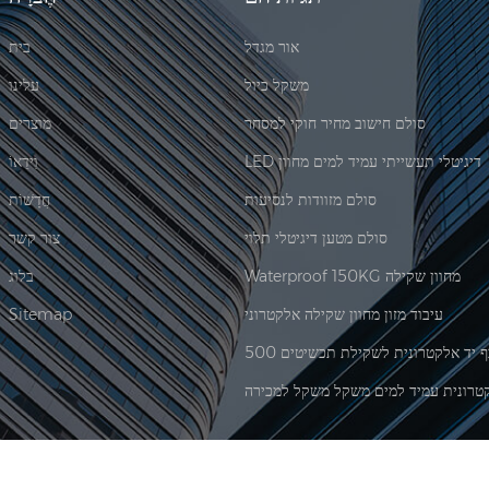
אור מגדל
בית
משקל כיול
עלינו
סולם חישוב מחיר חוקי למסחר
מוצרים
LED דיגיטלי תעשייתי עמיד למים מחוון
וִידֵאוֹ
סולם מזוודות לנסיעות
חֲדָשׁוֹת
סולם מטען דיגיטלי תלוי
צור קשר
Waterproof 150KG מחוון שקילה
בלוג
עיבוד מזון מחוון שקילה אלקטרוני
Sitemap
טרונית עמיד למים משקל משקל למכירה
|
XML
© 2026 Xiamen Jadever Scale Co., Ltd. כל הזכויות שמורות. |