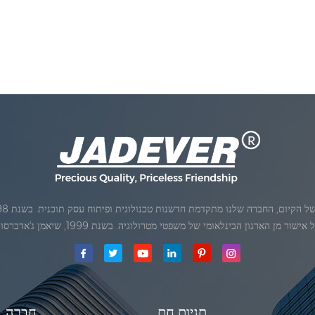
ן הארגון הבינלאומי של משפטי מטרולוגיה. בשנת 1999, שיאמן ג'אדברסולם ושות 'בע"מהיה
תגיות חם
חֶברָה