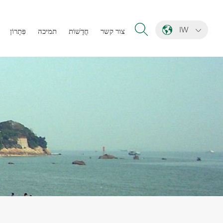
IW
צור קשר
חֲדָשׁוֹת
תמיכה
פִּתָרוֹן