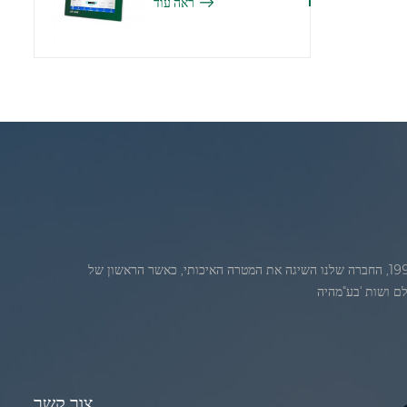
ראה עוד
ג'אדברנוסדה בחודש יולי 1986. 1986. במהלךהשנים הראשונות של הקיום, החברה שלנו מתקדמת חדשנות טכנולוגית ופיתוח עסק תוכנית. בשנת 1998, החברה שלנו השיגה את המטרה האיכותי, כאשר הראשון של
צור קשר