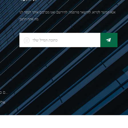
אנא המשך לקרוא, להישאר פורסמה, להירשם, ואנו מברכים אותך לספר לנו
מה אתה חושב.
500 גרםסולם כף יד אלקטרונית לשקילת תכשיטים
אלק