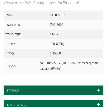
לשלוח מידע משקל ל- Smartphoneעל ידי Bluetooth
JADEVER
מותג:
JWI-3000
פריט מספר:
China
מקור המוצר:
100-800kg
קיבולת:
1/15000
חֲלוּקָה:
AC 110V/220V (AC±10%) or rechargeable
ספק כוח:
battery (6V/4A)
קטגוריות
מוצרים חדשים