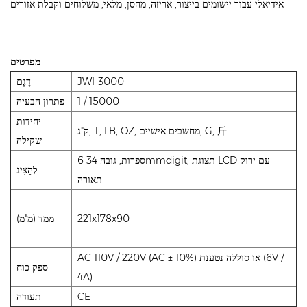
אידיאלי עבור יישומים בייצור, אריזה, מחסן, מלאי, משלוחים וקבלת אזורים
מפרטים
JWI-3000
דֶגֶם
1 / 15000
פתרון הבעיה
יחידות
ק"ג, T, LB, OZ, מחשבים אישיים, G, 斤
שקילה
6 ספרות, גובה 34mmdigit, תצוגת LCD עם ירוק
לְהַצִיג
תאורה
221x178x90
ממד (מ"מ)
AC 110V / 220V (AC ± 10%) או סוללה נטענת (6V /
ספק כוח
4A)
CE
תעודה