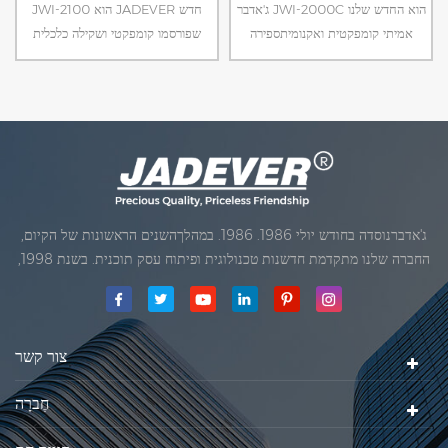
ג'אדבר JWI-2000C הוא החדש שלנו
JWI-2100 הוא JADEVER חדש
אמיתי קומפקטית ואקנומיתספירה
שפורסמו קומפקטי ושקילה כלכלית
אינדיקטור. עם רק אחד חלון LCD
אינדיקטור. עם תצוגת LED בהירים
תצוגה עיצוב ייחודי של סמך מחוון, זה
ועיצוב ייחודי של תומך אינדיקטור, זה
יכול לעמוד ישירות על פלטפורמה.
נוח לך להשתמש בפלטפורמה.
ג'אדברנוסדה בחודש יולי 1986. 1986. במהלךהשנים הראשונות של הקיום,
החברה שלנו מתקדמת חדשנות טכנולוגית ופיתוח עסק תוכנית. בשנת 1998,
החברה שלנו השיגה את המטרה האיכותי, כאשר הראשון של המוצרים שלנו
קיבל אישור מן הארגון הבינלאומי של משפטי מטרולוגיה. בשנת 1999, שיאמן
ג'אדברסולם ושות 'בע"מהיה
צור קשר
חֶברָה