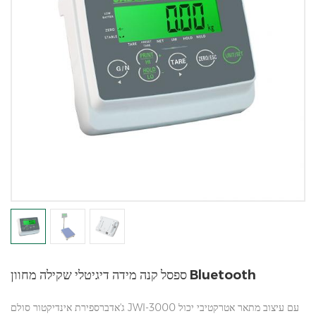
ספסל קנה מידה דיגיטלי שקילה מחוון Bluetooth
ג'אדברספירת אינדיקטור סולם JWI-3000 עם עיצוב מתאר אטרקטיבי יכול