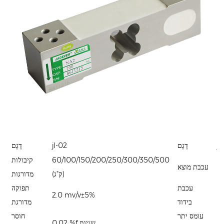
jl
דֶגֶם
jl-02
דֶגֶם
60/100/150/200/250/300/350/500
קיבולות
3
עכבת מוצא
(ק"ג)
מדורגות
≥
עכבת
תפוקה
2.0 mv/v±5%
מ'
בידוד
מדורגת
עומס יתר
חוסר
15
0.02 %f.שניות