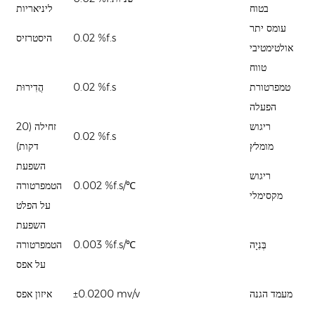
בטוח
ליניאריות
עומס יתר
20
0.02 %f.s
היסטרזיס
אולטימטיבי
טווח
-
טמפרטורת
0.02 %f.s
הֲדִירוּת
הפעלה
ריגוש
זחילה (20
0.02 %f.s
5~
מומלץ
דקות)
השפעת
ריגוש
15
℃
0.002 %f.s/
הטמפרטורה
מקסימלי
על הפלט
השפעת
גת
בְּנִיָה
℃
0.003 %f.s/
הטמפרטורה
ום
על אפס
ip
מעמד הגנה
±0.0200 mv/v
איזון אפס
i