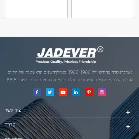
ג'אדברנוסדה בחודש יולי 1986. 1986. במהלךהשנים הראשונות של הקיום,
החברה שלנו מתקדמת חדשנות טכנולוגית ופיתוח עסק תוכנית. בשנת 1998,
החברה שלנו השיגה את המטרה האיכותי, כאשר הראשון של המוצרים שלנו
קיבל אישור מן הארגון הבינלאומי של משפטי מטרולוגיה. בשנת 1999, שיאמן
ג'אדברסולם ושות 'בע"מהיה
צור קשר
חֶברָה