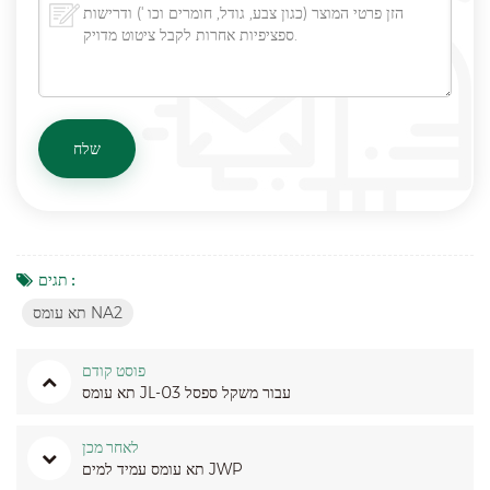
תגים :
תא עומס NA2
פוסט קודם
תא עומס JL-03 עבור משקל ספסל
לאחר מכן
תא עומס עמיד למים JWP