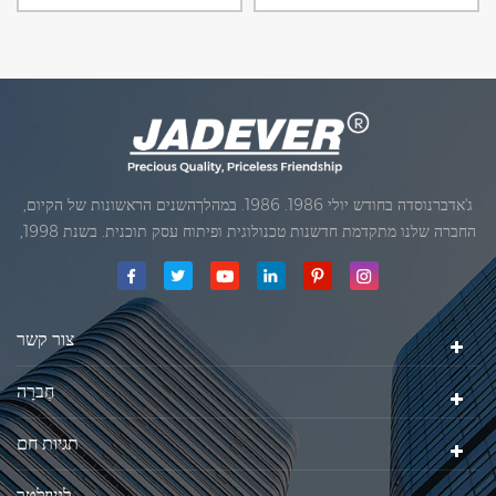
ג'אדברנוסדה בחודש יולי 1986. 1986. במהלךהשנים הראשונות של הקיום,
החברה שלנו מתקדמת חדשנות טכנולוגית ופיתוח עסק תוכנית. בשנת 1998,
החברה שלנו השיגה את המטרה האיכותי, כאשר הראשון של המוצרים שלנו
קיבל אישור מן הארגון הבינלאומי של משפטי מטרולוגיה. בשנת 1999, שיאמן
ג'אדברסולם ושות 'בע"מהיה
צור קשר
חֶברָה
תגיות חם
לניוזלטר