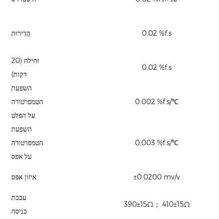
0.02 %f.s
הֲדִירוּת
זחילה (20
0.02 %f.s
דקות)
השפעת
℃
0.002 %f.s/
הטמפרטורה
על הפלט
השפעת
℃
0.003 %f.s/
הטמפרטורה
על אפס
±0.0200 mv/v
איזון אפס
עכבת
390
±
15
Ω；
410
±
15
Ω
כניסה