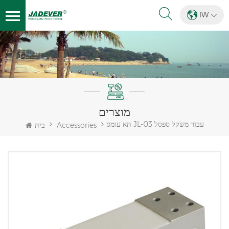
IW
מוצרים
תא עומס JL-03 עבור משקל ספסל
Accessories
בית