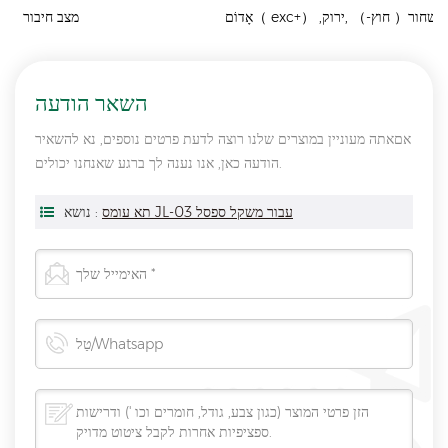
,שחור
（
חוץ-
）
,ירוק
）
exc+
（
אָדוֹם
מצב חיבור
השאר הודעה
אםאתה מעוניין במוצרים שלנו רוצה לדעת פרטים נוספים, נא להשאיר
הודעה כאן, אנו נענה לך ברגע שאנחנו יכולים.
תא עומס JL-03 עבור משקל ספסל
נושא :