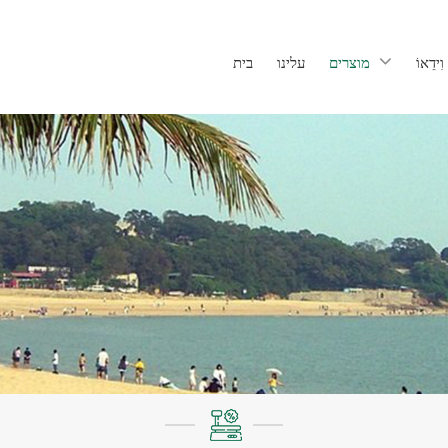
וִידֵאוֹ
מוצרים
עלינו
בית