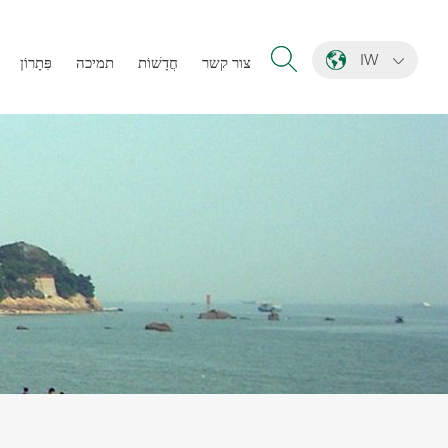
IW
צור קשר
חֲדָשׁוֹת
תמיכה
פִּתָרוֹן