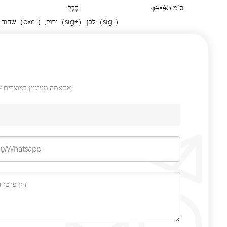
φ4×45 ס"מ
כֶּבֶל
אדום（exc+）,שחור（exc-）,ירוק（sig+）,לבן（sig-）
אםאתה מעוניין במוצרים שלנו רוצה לדעת פרטים נוספים, נא להשאיר הודעה כאן, אנו נענה לך ברגע שאנחנו יכולים.