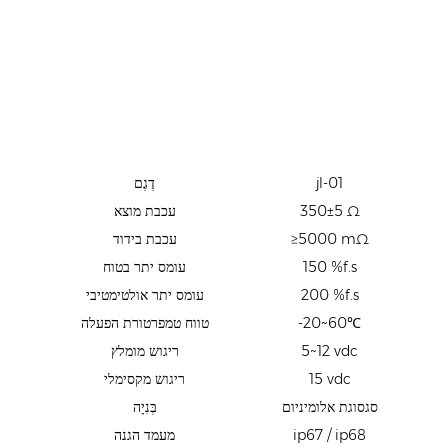
jl-01
דֶגֶם
350±5 Ω
עכבת מוצא
≥5000 mΩ
עכבת בידוד
150 %f.s
עומס יתר בטוח
200 %f.s
עומס יתר אולטימטיבי
-20~60℃
טווח טמפרטורת הפעלה
5~12 vdc
ריגוש מומלץ
15 vdc
ריגוש מקסימלי
סגסוגת אלומיניום
בְּנִיָה
ip67 / ip68
מעמד הגנה