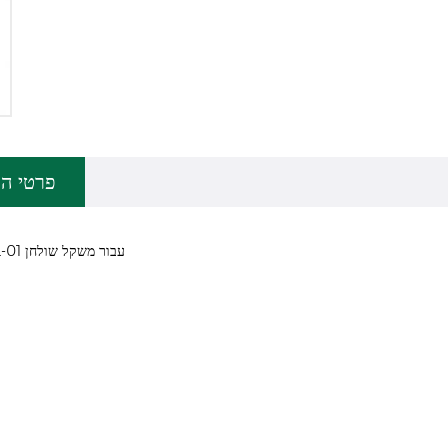
פרטי המ
תא עומס JL-01 עבור משקל שולחן