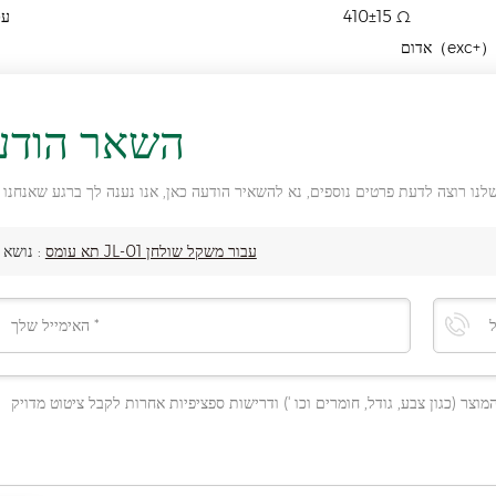
410±15 Ω
עכ
השאר הודע
תא עומס JL-01 עבור משקל שולחן
נושא :