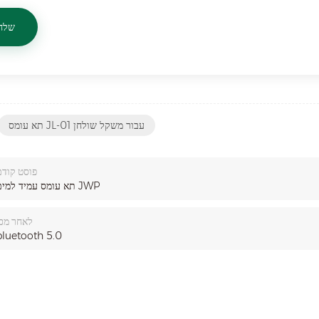
תא עומס JL-01 עבור משקל שולחן
פוסט קודם
תא עומס עמיד למים JWP
לאחר מכן
bluetooth 5.0