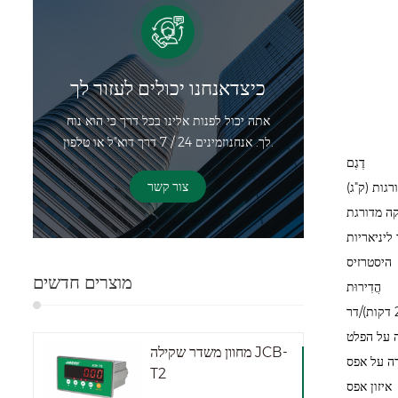
כיצדאנחנו יכולים לעזור לך
אתה יכול לפנות אלינו בכל דרך כי הוא נוח
לך. אנחנוזמינים 24 / 7 דרך דוא"ל או טלפון.
דֶגֶם
צור קשר
רגות (ק"ג)
ה מדורגת
ליניאריות
היסטרזיס
מוצרים חדשים
הֲדִירוּת
 על הפלט
מחוון משדר שקילה JCB-
ה על אפס
T2
איזון אפס