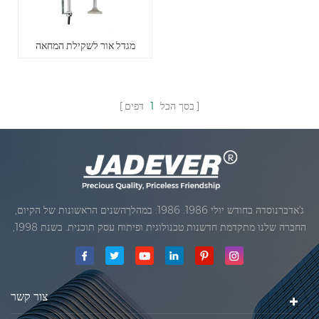
מגדל אור לשקילת המחאה
בסך הכל
1
דפים
ג'אדברנוסדה בחודש יולי 1986. 1986. במהלךהשנים הראשונות של הקיום,
החברה שלנו מתקדמת חדשנות טכנולוגית ופיתוח עסק תוכנית. בשנת 1998,
החברה שלנו השיגה את המטרה האיכותי, כאשר הראשון של המוצרים שלנו
קיבל אישור מן הארגון הבינלאומי של משפטי מטרולוגיה. בשנת 1999, שיאמן
ג'אדברסולם ושות 'בע"מהיה
צור קשר