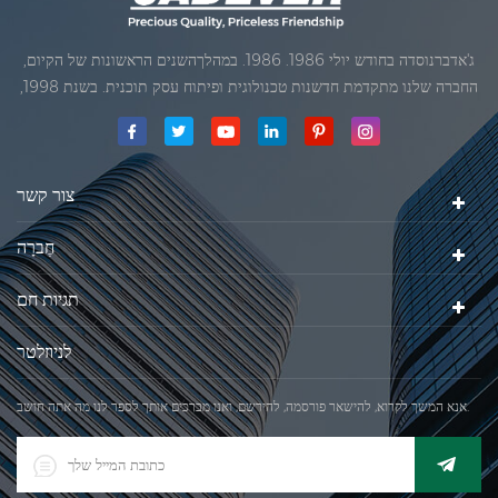
ג'אדברנוסדה בחודש יולי 1986. 1986. במהלךהשנים הראשונות של הקיום,
החברה שלנו מתקדמת חדשנות טכנולוגית ופיתוח עסק תוכנית. בשנת 1998,
החברה שלנו השיגה את המטרה האיכותי, כאשר הראשון של המוצרים שלנו
קיבל אישור מן הארגון הבינלאומי של משפטי מטרולוגיה. בשנת 1999, שיאמן
ג'אדברסולם ושות 'בע"מהיה
צור קשר
חֶברָה
תגיות חם
לניוזלטר
אנא המשך לקרוא, להישאר פורסמה, להירשם, ואנו מברכים אותך לספר לנו מה אתה חושב.