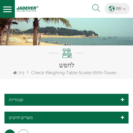
IW
לחפש
Check-Weighing-Table-Scales-With-Tower-Light
בית
קטגוריות
מוצרים חדשים