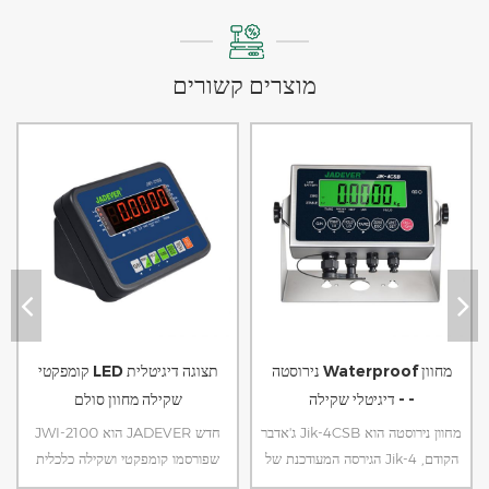
מוצרים קשורים
נירוסטה Waterproof מחוון
קומפקטי LED תצוגה דיגיטלית
דיגיטלי שקילה - -
שקילה מחוון סולם
ג'אדבר Jik-4CSB מחוון נירוסטה הוא
JWI-2100 הוא JADEVER חדש
הגירסה המעודכנת של Jik-4 הקודם,
שפורסמו קומפקטי ושקילה כלכלית
עודכן להוביל חומצה סוללה, מקלדת
אינדיקטור. עם תצוגת LED בהירים