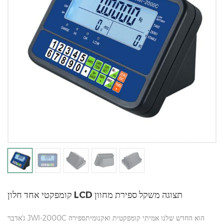
קומפקטי אחד חלון LCD תצוגה משקל ספירת מחוון
ג'אדבר JWI-2000C הוא החדש שלנו אמיתי קומפקטית ואקנומיתספירה