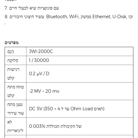
7. עם פונקציות שיא לבעלי חיים
8. עשיר חיצוני חיבורים: Bluetooth, WiFi, ממשק Ethernet, U-Disk, וכו
'
מפרטים:
JWI-2000C
דֶגֶם
1 / 30000
חֲלוּקָה
רגישות
0.2 μV / D
קלט
טווח מתח
-2 MV ~ 20 mv.
קלט
טען מתח
DC 5V (עד ל 4 × 350 Ohm Load תאים)
עור עירור
לא
0.003% של הקיבולת הכוללת
ליניאריות