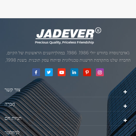
מכנית Waterproof, מבצע מדגם
ועיצוב ייחודי של תומך אינדיקטור, זה
יותר,ניתן להשתמש בתנאים שונים,
נוח לך להשתמש בפלטפורמה.
במיוחד על רטוב קשה סביבה.
ג'אדברנוסדה בחודש יולי 1986. 1986. במהלךהשנים הראשונות של הקיום,
החברה שלנו מתקדמת חדשנות טכנולוגית ופיתוח עסק תוכנית. בשנת 1998,
החברה שלנו השיגה את המטרה האיכותי, כאשר הראשון של המוצרים שלנו
קיבל אישור מן הארגון הבינלאומי של משפטי מטרולוגיה. בשנת 1999, שיאמן
ג'אדברסולם ושות 'בע"מהיה
צור קשר
חֶברָה
תגיות חם
לניוזלטר