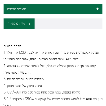
מוצרים חדשים
פרטי המוצר
מפתח תכונות:
1. אחד חלון LCD תצוגה אלקטרונית ספירה מחוון עם תאורה אחורית לבנה,
עמוד נחושת באיכות גבוהה, אפור כהה תעשייתי ABS דיור
2. קומפקטי אך חזק מחוון שקילה דיגיטלי, יכול לעמוד ישירות על הרצפה
התעשייה בקנה מידה.
3. מקלדת מכנית עם שכבת מט
4. עיצוב חיזוק של תומך מחוון
5. 6V / 4AH סוללה נטענת, שנאי וכבל מתח עבור ספק כוח
6. עד 1-4pcs × 350ω טען תא והוא יכול לשמש בגדלים שונים של קשקשים
הספסל