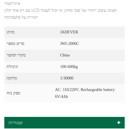
אינדיקטור.
עם רק אחד חלון LCD תצוגה עיצוב ייחודי של סמך מחוון, זה יכול לעמוד
ישירות על פלטפורמה.
JADEVER
מותג:
JWI-2000C
פריט מספר:
China
מקור המוצר:
100-600kg
קיבולת:
1/30000
חֲלוּקָה:
AC: 110/220V; Rechargeable battery:
ספק כוח:
6V/4Ah
קטגוריות