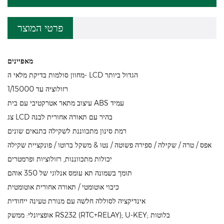
פרטי המוצר
מאפיינים
מחוון סולמות בדיקת מלאי ה- LCD הגדול ביותר
רזולוציה עד 1/15000
עיצוב מתאר אטרקטיבי עם בית ABS עמיד
צג LCD בהיר עם תאורה אחורית לבנה
רמת סינון מתכווננת לשקילה בתנאים שונים
אפס / טרה / שקילה / ספירה פשוטה / נטו & משקל ברוטו / פונקציית שקילה
יכולות מתכווננות, רזולוציות ופרמטרים
תומך בשמונה תא עומס אנלוגי של 350 אוהם
כיבוי אוטומטי / תאורה אחורית אוטומטית
אינדיקציה לסוללה חלשה עם מנורת טעינה ייחודית
אופציונלי: ממשק RS232 (RTC+RELAY); U-KEY; בלוטות