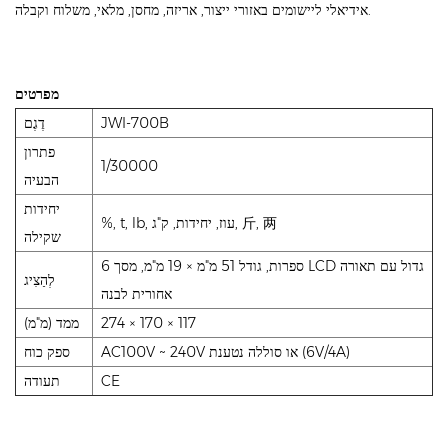
אידיאלי ליישומים באזורי ייצור, אריזה, מחסן, מלאי, משלוח וקבלה.
מפרטים
JWI-700B
דֶגֶם
פתרון
1/30000
הבעיה
יחידות
%, t, lb, עוז, יחידות, ק"ג, 斤, 两
שקילה
6 ספרות, גודל 51 מ"מ × 19 מ"מ, מסך LCD גדול עם תאורה
לְהַצִיג
אחורית לבנה
274 × 170 × 117
ממד (מ"מ)
AC100V ~ 240V או סוללה נטענת (6V/4A)
ספק כוח
CE
תעודה