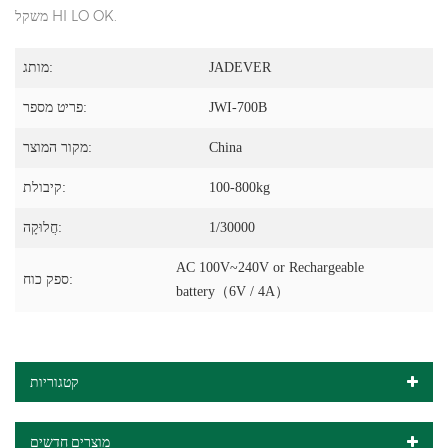
משקל HI LO OK.
JADEVER
מותג:
JWI-700B
פריט מספר:
China
מקור המוצר:
100-800kg
קיבולת:
1/30000
חֲלוּקָה:
AC 100V~240V or Rechargeable
ספק כוח:
battery（6V / 4A）
קטגוריות
מוצרים חדשים