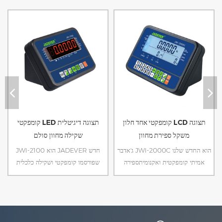
קומפקטי אחד חלון LCD תצוגה
קומפקטי LED תצוגה דיגיטלית
משקל ספירת מחוון
שקילה מחוון סולם
ג'אדבר JWI-2000C הוא החדש שלנו
JWI-2100 הוא JADEVER חדש
אמיתי קומפקטית ואקנומיתספירה
שפורסמו קומפקטי ושקילה כלכלית
אינדיקטור. עם רק אחד חלון LCD
אינדיקטור. עם תצוגת LED בהירים
תצוגה עיצוב ייחודי של סמך מחוון, זה
ועיצוב ייחודי של תומך אינדיקטור, זה
יכול לעמוד ישירות על פלטפורמה.
נוח לך להשתמש בפלטפורמה.