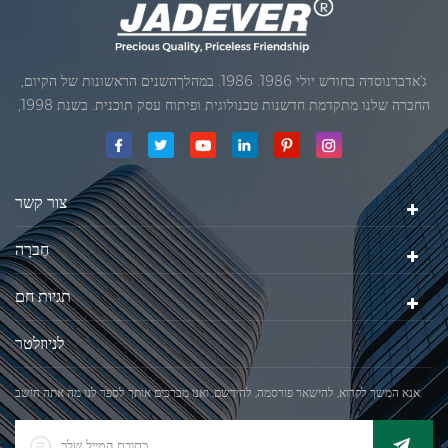
ג'אדברנוסדה בחודש יולי 1986. 1986. במהלךהשנים הראשונות של הקיום,
החברה שלנו מתקדמת חדשנות טכנולוגית ופיתוח עסק תוכנית. בשנת 1998,
החברה שלנו השיגה את המטרה האיכותי, כאשר הראשון של המוצרים שלנו
קיבל אישור מן הארגון הבינלאומי של משפטי מטרולוגיה. בשנת 1999, שיאמן
ג'אדברסולם ושות 'בע"מהיה
צור קשר
חֶברָה
תגיות חם
לניוזלטר
אנא המשך לקרוא, להישאר פורסמה, להירשם, ואנו מברכים אותך לספר לנו מה אתה חושב.