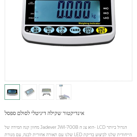
אינדיקטור שקילה דיגיטלי לסולם ספסל
מחוון קנה המידה של Jadever JWI-700B הוא צג ה- LCD הגדול ביותר
שלנו עם תאורה אחורית לבנה, עם מנורת LED הייחודית שלנו לביצוע בדיקת