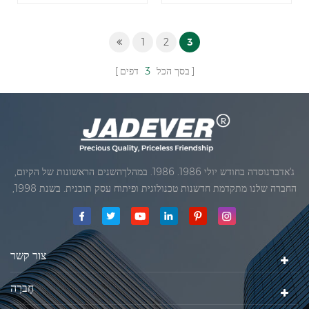
1
2
3
בסך הכל
3
דפים
ג'אדברנוסדה בחודש יולי 1986. 1986. במהלךהשנים הראשונות של הקיום,
החברה שלנו מתקדמת חדשנות טכנולוגית ופיתוח עסק תוכנית. בשנת 1998,
החברה שלנו השיגה את המטרה האיכותי, כאשר הראשון של המוצרים שלנו
קיבל אישור מן הארגון הבינלאומי של משפטי מטרולוגיה. בשנת 1999, שיאמן
ג'אדברסולם ושות 'בע"מהיה
צור קשר
חֶברָה