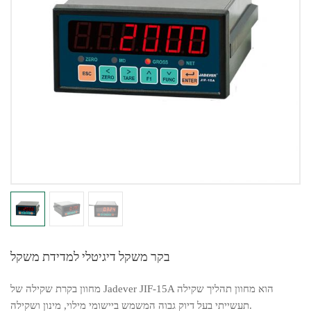
בקר משקל דיגיטלי למדידת משקל
מחוון בקרת שקילה של Jadever JIF-15A הוא מחוון תהליך שקילה
תעשייתי בעל דיוק גבוה המשמש ביישומי מילוי, מינון ושקילה.