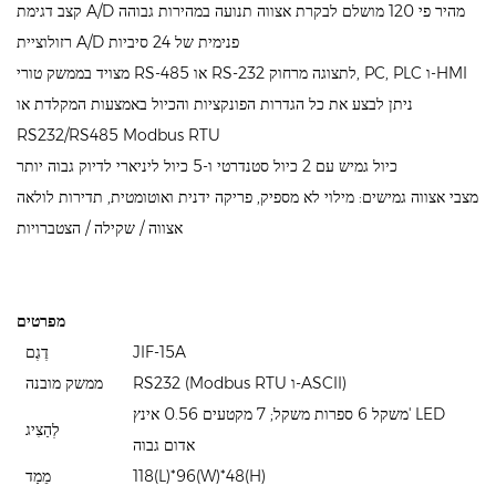
קצב דגימת A/D מהיר פי 120 מושלם לבקרת אצווה תנועה במהירות גבוהה
רזולוציית A/D פנימית של 24 סיביות
מצויד בממשק טורי RS-485 או RS-232 לתצוגה מרחוק, PC, PLC ו-HMI
ניתן לבצע את כל הגדרות הפונקציות והכיול באמצעות המקלדת או
RS232/RS485 Modbus RTU
כיול גמיש עם 2 כיול סטנדרטי ו-5 כיול ליניארי לדיוק גבוה יותר
מצבי אצווה גמישים: מילוי לא מספיק, פריקה ידנית ואוטומטית, תדירות לולאה
אצווה / שקילה / הצטברויות
מפרטים
JIF-15A
דֶגֶם
RS232 (Modbus RTU ו-ASCII)
ממשק מובנה
משקל 6 ספרות משקל; 7 מקטעים 0.56 אינץ' LED
לְהַצִיג
אדום גבוה
118(L)*96(W)*48(H)
מֵמַד