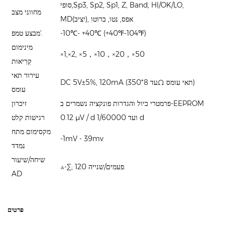
סופי,Sp3, Sp2, Sp1, Z, Band, HI/OK/LO,
מחווני מצב
MD(יציב), אפס, נטו, ברוטו
-10℃- +40℃ (+40℉-104℉)
מבצע טמפ'.
מינימום
×1,×2, ×5，×10，×20，×50
קְרִיאוּת
עירור תאי
DC 5V±5%, 120mA (עד 8*350Ω תאי עומס)
עומס
פרמטרי כיול והגדרות פונקציה נשמרים ב-EEPROM
זיכרון
0.12 μV / d ועד 1/60000 d
רגישות קלט
מקסימום מתח
-1mV - 39mv
נמדד
שיחה/שיעור
△-∑; 120 פעמים/שנייה.
AD
פרטים