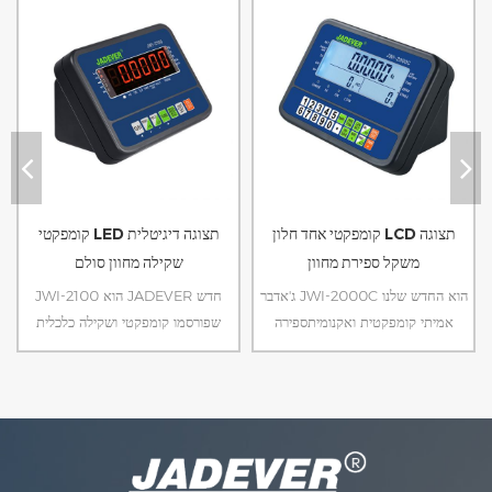
קומפקטי אחד חלון LCD תצוגה
קומפקטי LED תצוגה דיגיטלית
משקל ספירת מחוון
שקילה מחוון סולם
ג'אדבר JWI-2000C הוא החדש שלנו
JWI-2100 הוא JADEVER חדש
אמיתי קומפקטית ואקנומיתספירה
שפורסמו קומפקטי ושקילה כלכלית
אינדיקטור. עם רק אחד חלון LCD
אינדיקטור. עם תצוגת LED בהירים
תצוגה עיצוב ייחודי של סמך מחוון, זה
ועיצוב ייחודי של תומך אינדיקטור, זה
יכול לעמוד ישירות על פלטפורמה.
נוח לך להשתמש בפלטפורמה.