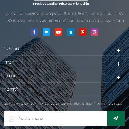
ג'אדברנוסדה בחודש יולי 1986. 1986. במהלךהשנים הראשונות של הקיום,
החברה שלנו מתקדמת חדשנות טכנולוגית ופיתוח עסק תוכנית. בשנת 1998,
החברה שלנו השיגה את המטרה האיכותי, כאשר הראשון של המוצרים שלנו
קיבל אישור מן הארגון הבינלאומי של משפטי מטרולוגיה. בשנת 1999, שיאמן
ג'אדברסולם ושות 'בע"מהיה
צור קשר
חֶברָה
תגיות חם
לניוזלטר
אנא המשך לקרוא, להישאר פורסמה, להירשם, ואנו מברכים אותך לספר לנו מה אתה חושב.