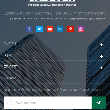
ג'אדברנוסדה בחודש יולי 1986. 1986. במהלךהשנים הראשונות של הקיום,
החברה שלנו מתקדמת חדשנות טכנולוגית ופיתוח עסק תוכנית. בשנת 1998,
החברה שלנו השיגה את המטרה האיכותי, כאשר הראשון של המוצרים שלנו
קיבל אישור מן הארגון הבינלאומי של משפטי מטרולוגיה. בשנת 1999, שיאמן
ג'אדברסולם ושות 'בע"מהיה
צור קשר
חֶברָה
תגיות חם
לניוזלטר
אנא המשך לקרוא, להישאר פורסמה, להירשם, ואנו מברכים אותך לספר לנו מה אתה חושב.