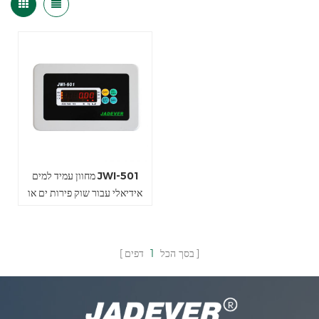
מחוון עמיד למים JWI-501
אידיאלי עבור שוק פירות ים או
מפעלים
בסך הכל
1
דפים