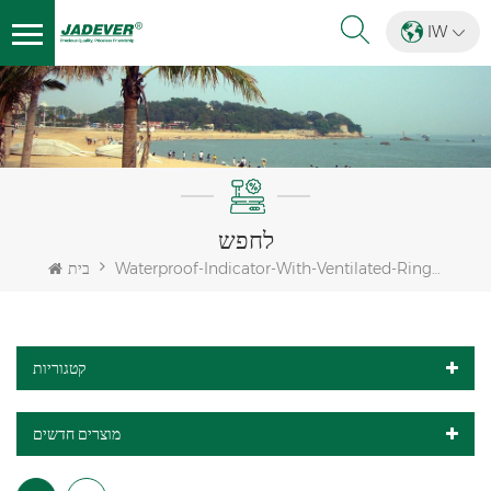
IW
לחפש
Waterproof-Indicator-With-Ventilated-Ring-For-Load-Cell
בית
קטגוריות
מוצרים חדשים