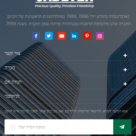
ג'אדברנוסדה בחודש יולי 1986. 1986. במהלךהשנים הראשונות של הקיום,
החברה שלנו מתקדמת חדשנות טכנולוגית ופיתוח עסק תוכנית. בשנת 1998,
החברה שלנו השיגה את המטרה האיכותי, כאשר הראשון של המוצרים שלנו
קיבל אישור מן הארגון הבינלאומי של משפטי מטרולוגיה. בשנת 1999, שיאמן
ג'אדברסולם ושות 'בע"מהיה
צור קשר
חֶברָה
תגיות חם
לניוזלטר
אנא המשך לקרוא, להישאר פורסמה, להירשם, ואנו מברכים אותך לספר לנו מה אתה חושב.