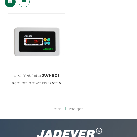
מחוון עמיד למים JWI-501
אידיאלי עבור שוק פירות ים או
מפעלים
בסך הכל
1
דפים