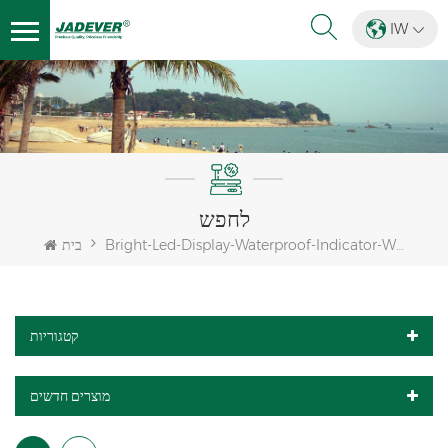
IW
לחפש
Bright-Led-Display-Waterproof-Indicator-With-Red-Backlight
בית
קטגוריות
מוצרים חדשים