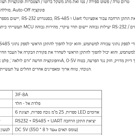
טרום טרה / פשוט ספירה / נטו ואת מתג משקל ברוטו / הצטברות ופונקציות תצו
סוללה וכבל זמינים, Auto-Off פוּנקצִיָה
הנוכחי, טווח ארוך ומאפיינים אחרים החלים על תעשייתי שונים ציוד.
JIF-8A
פלדת אל - חלד
6 ספרות, 25 מ"מ גובה ספרות, תצוגת LED אדומים
RS232 + RS485 + UART יציאת התקן הרחבה
ש
DC 5V (עד ל 8 * 350ω עומס תאים)
לטעון 