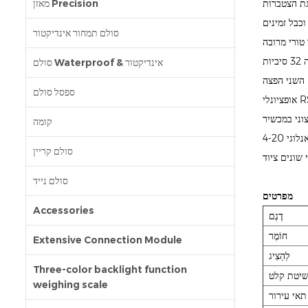
גת הצטברות
מאזן Precision
סולם תמחור אינדיקטור
תעשייתי כיתה 32 סיביות MCU יעילות גבוהה יישום תדר עיקרי, מהירות גבוהה RS-232 תקשורת, שיעור ההולכה יכול להיות מופעל במספר שלבים, עד 80 פעמים /
סולם Waterproof & אינדיקטור
השני הפצה
ספסל סולם
אופציונלי RS485 ייעודי מודבוס פונקציית תקשורת, אשר עשויה לשמש כמכשיר העבד כדי לספק נתוני עבודה למשתמש, והוא יכול להפוך להתקן הראשי לספק נתוני
קומה
פונקציה חדשה "זרם לולאה ', פלט אנלוגי 4-20mA, 0-5V להסתמך על ההתנגדות הפנימית האינסופית של המקור הנוכחי, וכתוצאה מכך דיוק מדויק, חזק נגד הפרעה, בטוח
סולם קריין
סולם נייד
מפרטים
Accessories
דֶגֶם
חוֹמֶר
Extensive Connection Module
לְהַצִיג
Three-color backlight function
יטת קלט
weighing scale
תאי עירור