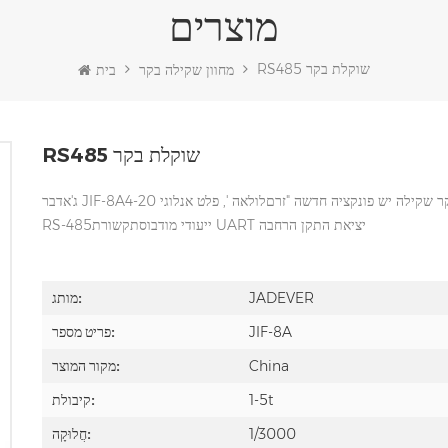
מוצרים
RS485 שוקלת בקר
מחוון שקילה בקר
בית
RS485 שוקלת בקר
ג'אדבר JIF-8Aבקר שקילה יש פונקציה חדשה "זרםלולאה ', פלט אנלוגי 4-20mA, 0-5V, יישומי יציאה טורית מרובה, RS-232 כסטנדרט, אופציונלי
RS-485ייעודי מודבוסתקשורת UART יציאת התקן הרחבה
JADEVER
מותג:
JIF-8A
פריט מספר:
China
מקור המוצר:
1-5t
קיבולת:
1/3000
חֲלוּקָה: