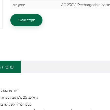
AC 230V; Rechargeable batte
ספק כוח:
חקירה עכשיו
פרטי המ
דיור נירוסטה,
תצוגת LED גדולים, 25 מ"מ גובה ספרות
מסנן הגדרה לשקילה בת