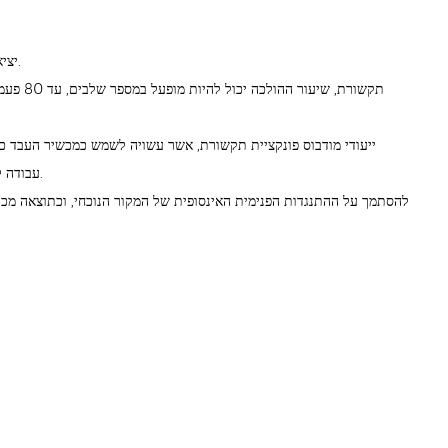
יישום מספר טורי מרובה, RS-232 כסטנדרט, RS-485 ו Uart יציאת התקן הרחבה עבור אופציונלי.
עבודה למשתמש, והוא יכול להפוך להתקן הראשי לשחרר את פקודת הבקרה אל העבד החיצוני במכשיר.