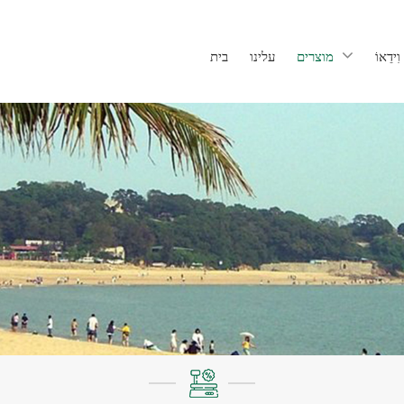
וִידֵאוֹ
מוצרים
עלינו
בית