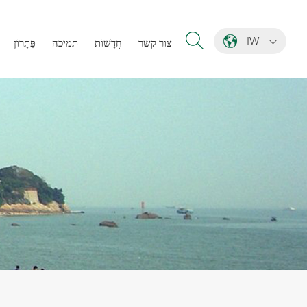
IW
צור קשר
חֲדָשׁוֹת
תמיכה
פִּתָרוֹן