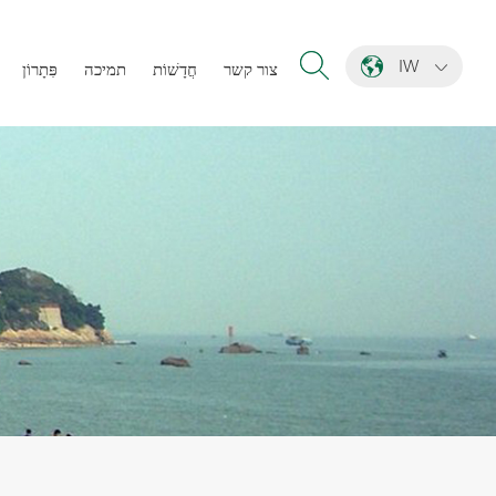
IW
צור קשר
חֲדָשׁוֹת
תמיכה
פִּתָרוֹן