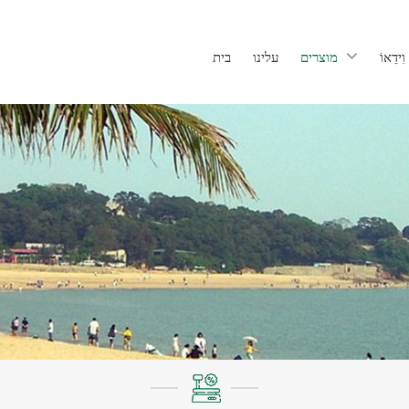
וִידֵאוֹ
מוצרים
עלינו
בית