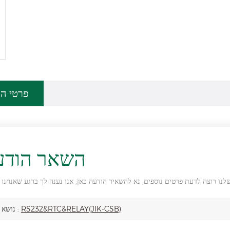
פרטי המ
השאר הודע
RS232&RTC&RELAY(JIK-CSB)
נושא :