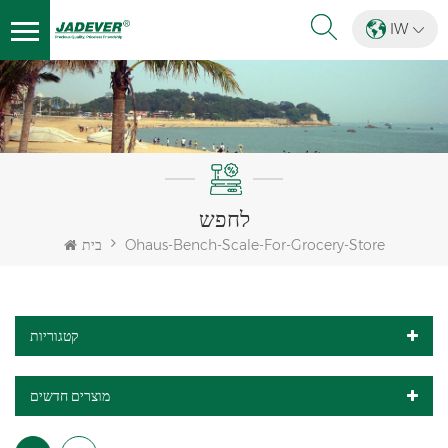
IW
לחפש
Ohaus-Bench-Scale-For-Grocery-Store
בית
קטגוריות
מוצרים חדשים