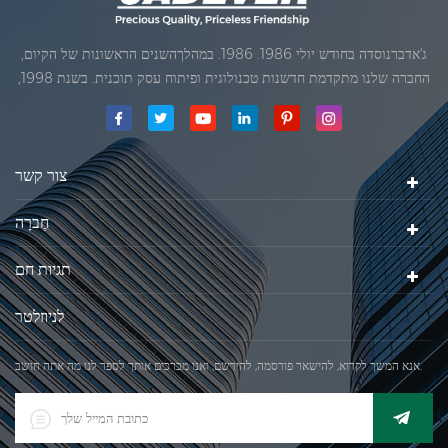
ג'אדברנוסדה בחודש יולי 1986. 1986. במהלךהשנים הראשונות של הקיום,
החברה שלנו מתקדמת חדשנות טכנולוגית ופיתוח עסק תוכנית. בשנת 1998,
החברה שלנו השיגה את המטרה האיכותי, כאשר הראשון של המוצרים שלנו
קיבל אישור מן הארגון הבינלאומי של משפטי מטרולוגיה. בשנת 1999, שיאמן
ג'אדברסולם ושות 'בע"מהיה
צור קשר
חֶברָה
תגיות חם
לניוזלטר
אנא המשך לקרוא, להישאר פורסמה, להירשם, ואנו מברכים אותך לספר לנו מה אתה חושב.