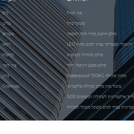
אור מגדל
בית
משקל כיול
עלינו
סולם חישוב מחיר חוקי למסחר
מוצרים
LED דיגיטלי תעשייתי עמיד למים מחוון
וִידֵאוֹ
סולם מזוודות לנסיעות
חֲדָשׁוֹת
סולם מטען דיגיטלי תלוי
צור קשר
Waterproof 150KG מחוון שקילה
בלוג
עיבוד מזון מחוון שקילה אלקטרוני
Sitemap
טרונית עמיד למים משקל משקל למכירה
|
XML
© 2026 Xiamen Jadever Scale Co., Ltd. כל הזכויות שמורות. |