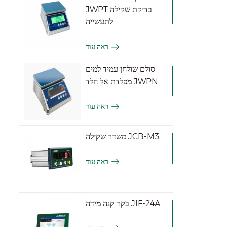
JWPT בדיקת שקילה
לתעשייה
ראה עוד
סולם שולחן עמיד למים
מפלדת אל חלד JWPN
ראה עוד
משדר שקילה JCB-M3
ראה עוד
בקר קנה מידה JIF-24A