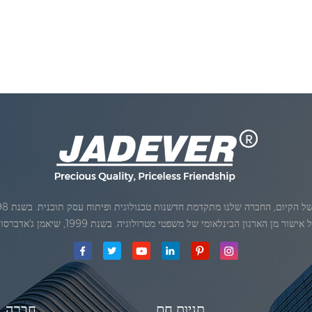
ן הארגון הבינלאומי של משפטי מטרולוגיה. בשנת 1999, שיאמן ג'אדברסולם ושות 'בע"מהיה
תגיות חם
חֶברָה