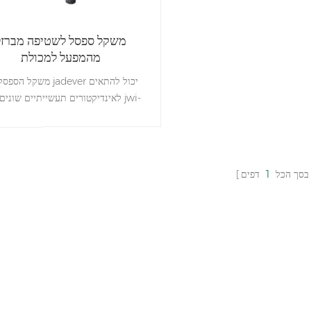
משקל ספסל לשטיפה מברזל
מהמפעל למכולת
משקל הספסל של jadever יכו
לאינדיקטורים תעשייתיים שונים, כגון
w/3000c/3100/3000/586/688/700w/710/688/700c/700p/jik-
4/6/8, וכו'.
הם רגילים בדרך כלל למחסן, במפעל, ו
מכולת.
בסך הכל
1
דפים