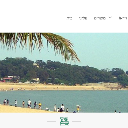
וִידֵאוֹ
מוצרים
עלינו
בית