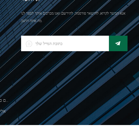
אנא המשך לקרוא, להישאר פורסמה, להירשם, ואנו מברכים אותך לספר לנו
מה אתה חושב.
500 גרםסולם כף יד אלקטרונית לשקילת תכשיטים
אלק