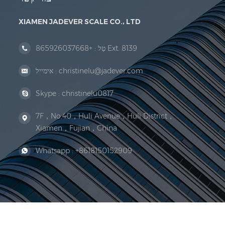
XIAMEN JADEVER SCALE CO., LTD
+865926037668 Ext. 8139
טַל :
christinelu@jadever.com
אימייל :
Skype :
christinelu0817
7F，No.40，Huli Avenue，Huli District，
Xiamen，Fujian，China
Whatsapp :
+8618150152909