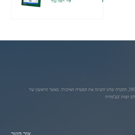
ראה עוד
ג'אדברנוסדה בחודש יולי 1986. 1986. במהלךהשנים הראשונות של הקיום, החברה שלנו מתקדמת חדשנות טכנולוגית ופיתוח עסק תוכנית. בשנת 1998, החברה שלנו השיגה את המטרה האיכותי, כאשר הראשון של
צור קשר