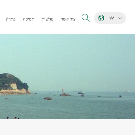
IW
צור קשר
חֲדָשׁוֹת
תמיכה
פִּתָרוֹן