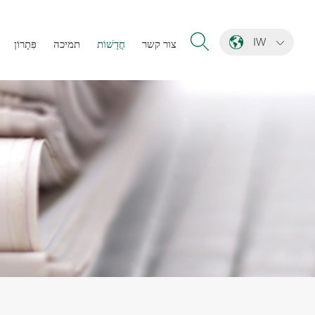
IW
צור קשר
חֲדָשׁוֹת
תמיכה
פִּתָרוֹן