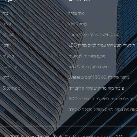
אור מגדל
בית
משקל כיול
עלינו
סולם חישוב מחיר חוקי למסחר
מוצרים
LED דיגיטלי תעשייתי עמיד למים מחוון
וִידֵאוֹ
סולם מזוודות לנסיעות
חֲדָשׁוֹת
סולם מטען דיגיטלי תלוי
צור קשר
Waterproof 150KG מחוון שקילה
בלוג
עיבוד מזון מחוון שקילה אלקטרוני
Sitemap
טרונית עמיד למים משקל משקל למכירה
|
XML
© 2026 Xiamen Jadever Scale Co., Ltd. כל הזכויות שמורות. |