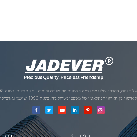
ן הארגון הבינלאומי של משפטי מטרולוגיה. בשנת 1999, שיאמן ג'אדברסולם ושות 'בע"מהיה
תגיות חם
חֶברָה