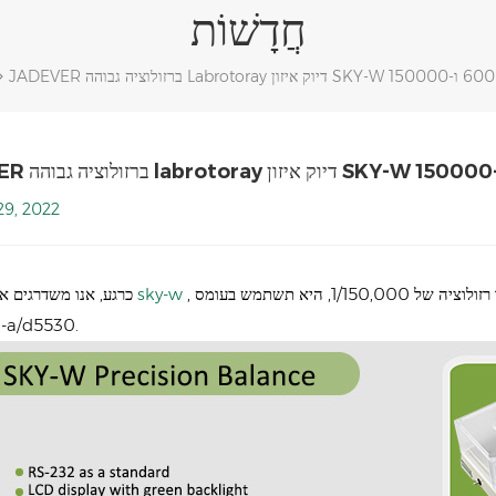
חֲדָשׁוֹת
9, 2022
, הרזולוציה יכולה להגיע ל-1/60,000 ו-1/150,000. במיוחד עבור רזולוציה של 1/150,000, היא תשתמש בעומס
איזון דיוק sky-w
כרגע, אנו משדרגים א
תא ו-a/d5530.