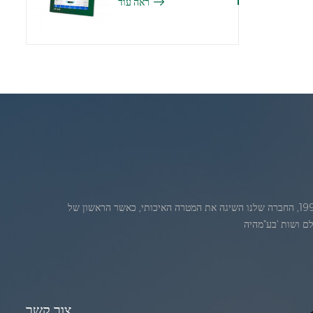
ראה עוד
ג'אדברנוסדה בחודש יולי 1986. 1986. במהלךהשנים הראשונות של הקיום, החברה שלנו מתקדמת חדשנות טכנולוגית ופיתוח עסק תוכנית. בשנת 1998, החברה שלנו השיגה את המטרה האיכותי, כאשר הראשון של
צור קשר