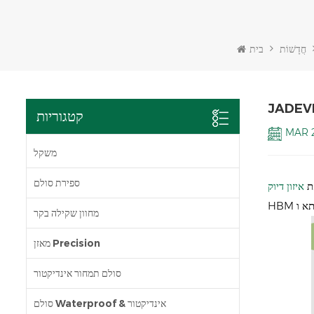
חֲדָשׁוֹת
בית
קטגוריות
MAR 2
משקל
ספירת סולם
ת
HBM
מחוון שקילה בקר
מאזן Precision
סולם תמחור אינדיקטור
סולם Waterproof & אינדיקטור