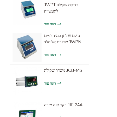
JWPT בדיקת שקילה
לתעשייה
ראה עוד
סולם שולחן עמיד למים
מפלדת אל חלד JWPN
ראה עוד
משדר שקילה JCB-M3
ראה עוד
בקר קנה מידה JIF-24A