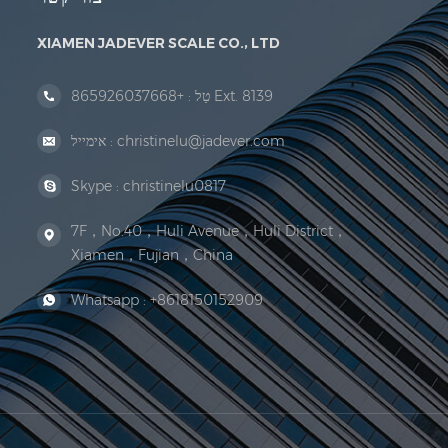
XIAMEN JADEVER SCALE CO., LTD
+865926037668 Ext. 8139
טַל :
christinelu@jadever.com
אימייל :
Skype :
christinelu0817
7F，No.40，Huli Avenue，Huli District，
Xiamen，Fujian，China
Whatsapp :
+8618150152909