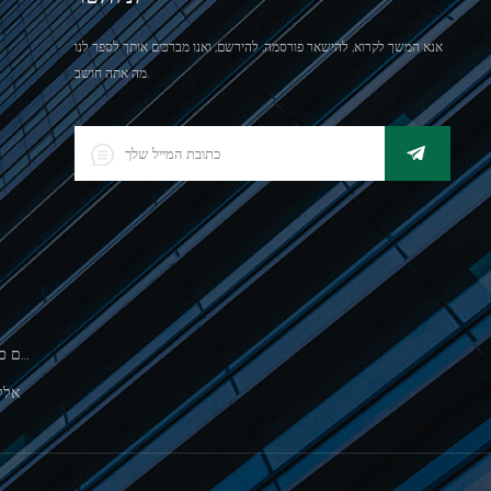
אנא המשך לקרוא, להישאר פורסמה, להירשם, ואנו מברכים אותך לספר לנו
מה אתה חושב.
500 גרםסולם כף יד אלקטרונית לשקילת תכשיטים
אלק