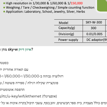
?
איזון דיוק
מהן התכונות של sky-w
rs-232 כסט
צג lcd עם תאורה אחורית י
רזולוציה גבוהה ב-1/30,000 ו-1/60,000 ו-1/150,000
פונקציית שקילה רגילה / ספירה פשוטה / ט
הדפסה אוטומטית ב
מחבר ממסר/rtc/u-key/wifi/ethernet (אופציונלי)
ומים כולל מעבדה, בית ספר,תכשיטים, זהב,כסף, עשבי תיבול,בקרת איכות או כל