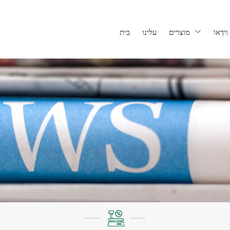
וִידֵאוֹ
מוצרים
עלינו
בית