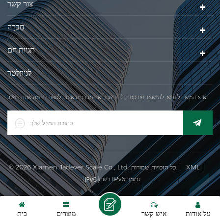
צור קשר
חֶברָה
תגיות חם
לניוזלטר
אנא המשך לקרוא, להישאר פורסמה, להירשם, ואנו מברכים אותך לספר לנו מה אתה חושב.
|
XML
© 2026 Xiamen Jadever Scale Co., Ltd. כל הזכויות שמורות. |
רשת IPv6 נתמך
על אודות
איש קשר
מוצרים
בית