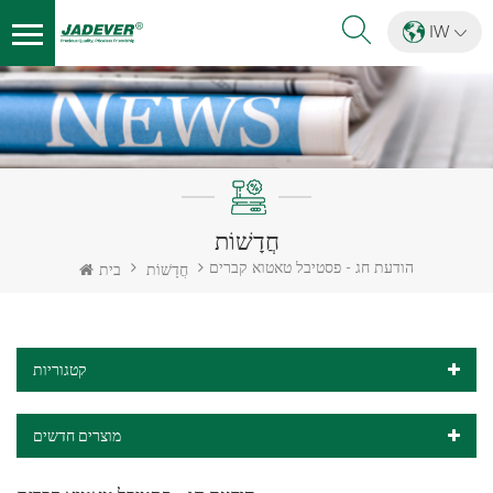
IW
חֲדָשׁוֹת
הודעת חג - פסטיבל טאטוא קברים
חֲדָשׁוֹת
בית
קטגוריות
מוצרים חדשים