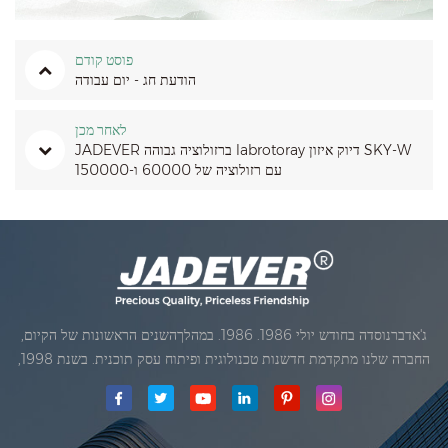
פוסט קודם
הודעת חג - יום עבודה
לאחר מכן
JADEVER ברזולוציה גבוהה labrotoray דיוק איזון SKY-W
עם רזולוציה של 60000 ו-150000
ג'אדברנוסדה בחודש יולי 1986. 1986. במהלךהשנים הראשונות של הקיום,
החברה שלנו מתקדמת חדשנות טכנולוגית ופיתוח עסק תוכנית. בשנת 1998,
החברה שלנו השיגה את המטרה האיכותי, כאשר הראשון של המוצרים שלנו
קיבל אישור מן הארגון הבינלאומי של משפטי מטרולוגיה. בשנת 1999, שיאמן
ג'אדברסולם ושות 'בע"מהיה