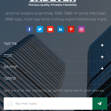
ג'אדברנוסדה בחודש יולי 1986. 1986. במהלךהשנים הראשונות של הקיום,
החברה שלנו מתקדמת חדשנות טכנולוגית ופיתוח עסק תוכנית. בשנת 1998,
החברה שלנו השיגה את המטרה האיכותי, כאשר הראשון של המוצרים שלנו
קיבל אישור מן הארגון הבינלאומי של משפטי מטרולוגיה. בשנת 1999, שיאמן
ג'אדברסולם ושות 'בע"מהיה
צור קשר
חֶברָה
תגיות חם
לניוזלטר
אנא המשך לקרוא, להישאר פורסמה, להירשם, ואנו מברכים אותך לספר לנו מה אתה חושב.