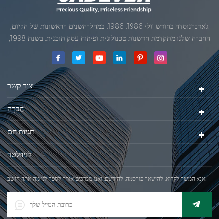
ג'אדברנוסדה בחודש יולי 1986. 1986. במהלךהשנים הראשונות של הקיום,
החברה שלנו מתקדמת חדשנות טכנולוגית ופיתוח עסק תוכנית. בשנת 1998,
החברה שלנו השיגה את המטרה האיכותי, כאשר הראשון של המוצרים שלנו
קיבל אישור מן הארגון הבינלאומי של משפטי מטרולוגיה. בשנת 1999, שיאמן
ג'אדברסולם ושות 'בע"מהיה
צור קשר
חֶברָה
תגיות חם
לניוזלטר
אנא המשך לקרוא, להישאר פורסמה, להירשם, ואנו מברכים אותך לספר לנו מה אתה חושב.