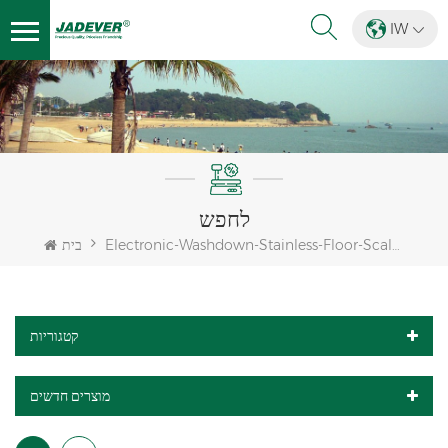
IW
לחפש
Electronic-Washdown-Stainless-Floor-Scales-Platform
בית
קטגוריות
מוצרים חדשים