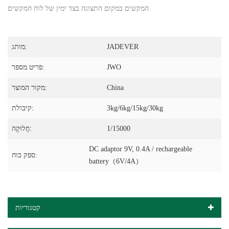
המקשים במקום התצוגה בצד ימין של לוח המקשים.
JADEVER
מותג:
JWO
פריט מספר:
China
מקור המוצר:
3kg/6kg/15kg/30kg
קיבולת:
1/15000
חֲלוּקָה:
DC adaptor 9V, 0.4A / rechargeable
ספק כוח:
battery（6V/4A）
קטגוריות