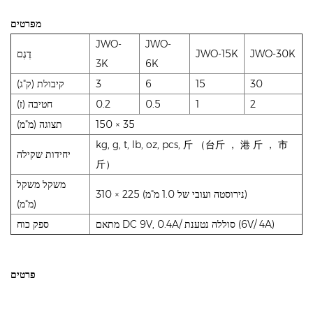
מפרטים
JWO-
JWO-
JWO-30K
JWO-15K
דֶגֶם
3K
6K
30
15
6
3
קיבולת (ק"ג)
2
1
0.5
0.2
חטיבה (ז)
150 × 35
תצוגה (מ"מ)
kg, g, t, lb, oz, pcs, 斤 （台斤 ， 港 斤 ， 市
יחידות שקילה
斤）
משקל משקל
310 × 225 (נירוסטה ועובי של 1.0 מ"מ)
(מ"מ)
מתאם DC 9V, 0.4A/ סוללה נטענת (6V/ 4A)
ספק כוח
פרטים