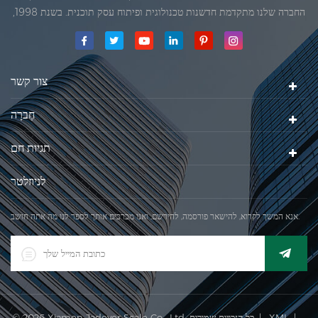
החברה שלנו מתקדמת חדשנות טכנולוגית ופיתוח עסק תוכנית. בשנת 1998,
החברה שלנו השיגה את המטרה האיכותי, כאשר הראשון של המוצרים שלנו
קיבל אישור מן הארגון הבינלאומי של משפטי מטרולוגיה. בשנת 1999, שיאמן
ג'אדברסולם ושות 'בע"מהיה
צור קשר
חֶברָה
תגיות חם
לניוזלטר
אנא המשך לקרוא, להישאר פורסמה, להירשם, ואנו מברכים אותך לספר לנו מה אתה חושב.
|
XML
© 2026 Xiamen Jadever Scale Co., Ltd. כל הזכויות שמורות. |