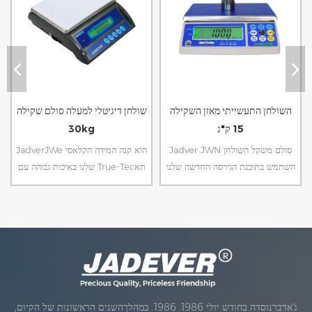
השולחן התעשייתי מאזן השקילה
שולחן דיגיטלי למעלה סולם שקילה
15 ק"ג
30kg
Jadver JWN סולם משקל השולחן
JadverJWe הוא קנה המידה הקלאסי
השתמש בתוכנת הגירסה החדשה שלנו
שלנו באיכות גבוהה עם True-Tecתא
עם פונקציות שקילה קלות יותר, ויכולות
עומס, עם Sampel פיסת ספירת
לבדוק סולמות שקילה עם שלושה
פונקציה יכול לבדוק שקילה קשקשים
צבעים,אדום עבור היי, ירוק עבור אישור,
עם מגדל אור.
כתום או Lo.
ג'אדברנוסדה בחודש יולי 1986. 1986. במהלךהשנים הראשונות של הקיום,