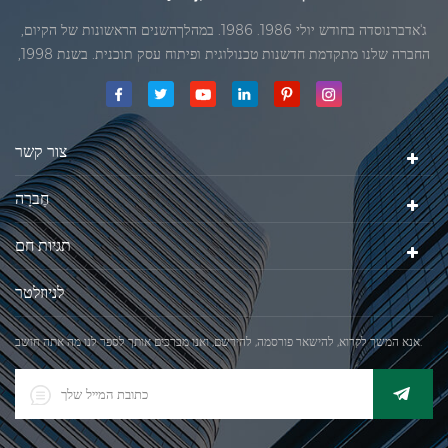
ג'אדברנוסדה בחודש יולי 1986. 1986. במהלךהשנים הראשונות של הקיום,
החברה שלנו מתקדמת חדשנות טכנולוגית ופיתוח עסק תוכנית. בשנת 1998,
החברה שלנו השיגה את המטרה האיכותי, כאשר הראשון של המוצרים שלנו
קיבל אישור מן הארגון הבינלאומי של משפטי מטרולוגיה. בשנת 1999, שיאמן
ג'אדברסולם ושות 'בע"מהיה
צור קשר
חֶברָה
תגיות חם
לניוזלטר
אנא המשך לקרוא, להישאר פורסמה, להירשם, ואנו מברכים אותך לספר לנו מה אתה חושב.