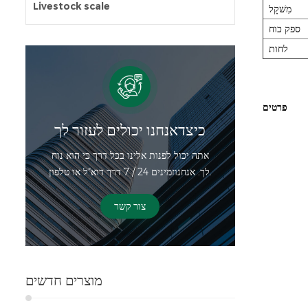
Livestock scale
מִשׁקָל
ספק כוח
לחות
פרטים
כיצדאנחנו יכולים לעזור לך
אתה יכול לפנות אלינו בכל דרך כי הוא נוח
לך. אנחנוזמינים 24 / 7 דרך דוא"ל או טלפון.
צור קשר
מוצרים חדשים