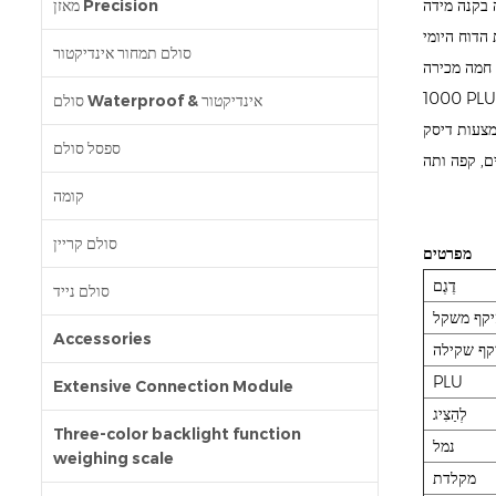
בקנה מידה
מאזן Precision
הדוח היומי
סולם תמחור אינדיקטור
סולם Waterproof & אינדיקטור
ספסל סולם
ם, קפה ותה
קומה
סולם קריין
מפרטים
דֶגֶם
סולם נייד
יקף משקל
Accessories
קף שקילה
PLU
Extensive Connection Module
לְהַצִיג
Three-color backlight function
נמל
weighing scale
מקלדת