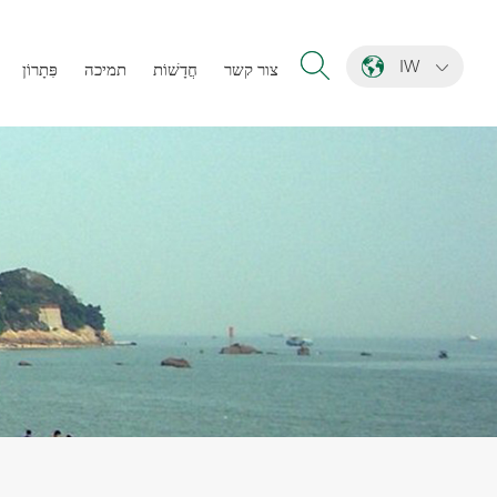
IW
צור קשר
חֲדָשׁוֹת
תמיכה
פִּתָרוֹן