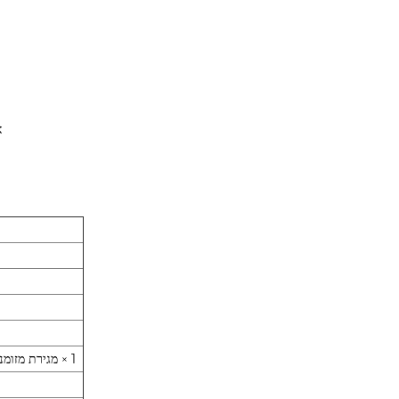
א
1 × PS / 2 (ברקוד סורק), 1 × RS232 (יציאה טורית), 1 × USB (U- דיסק), 1 × מגירת מזומנים