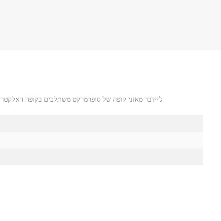
ג'יידבר מאזני קופה של סופרמרקט משתלבים בקופה האלקטרונית או בנקודת המכירה שלך (קופה) מערכת, כמו גם הדפסת תוויות סולמות.