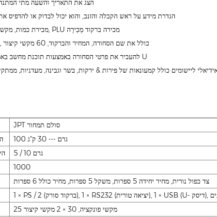
הצג את התאריך והשעה מתי המתנה 
הגדרת מידע על ראש הקבלה והזנב, והוא יכול לבדוק או להדפיס את 
מכירת כמות, מקש חמה מכירה, PLU מכירה ברקוד מְכִירָה
1000 PLU, כולל את שם הסחורה, המחיר והברקוד, 60 מקשי קיצור
להעביר את פרטי הסחורה באמצעות תוכנת מחשב באמצעות דיסק U
ידיאלי ליישומים כולל קמעונאות של פירות & ירקות, בשר וגבינה, מעדניות, ממתקי
JPT סולם תמחור
100 גרם --- 30 ק"ג
ה
5 / 10 גרם
הי
1000
צד כפול נורית, מחיר יחידה 5 ספרות, משקל 5 ספרות, מחיר כולל 6 ספרות
25 מקשי פונקציה, 30 × 2 מקשי קיצור