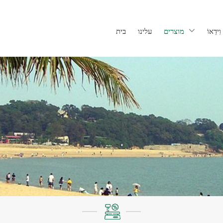
וִידֵאוֹ
מוצרים
עלינו
בית