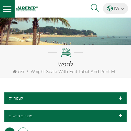
IW
לחפש
Weight-Scale-With-Edit-Label-And-Print-Module-For-Packaging
בית
קטגוריות
מוצרים חדשים