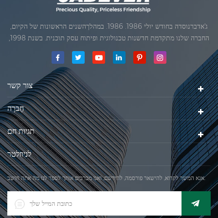
ג'אדברנוסדה בחודש יולי 1986. 1986. במהלךהשנים הראשונות של הקיום,
החברה שלנו מתקדמת חדשנות טכנולוגית ופיתוח עסק תוכנית. בשנת 1998,
החברה שלנו השיגה את המטרה האיכותי, כאשר הראשון של המוצרים שלנו
קיבל אישור מן הארגון הבינלאומי של משפטי מטרולוגיה. בשנת 1999, שיאמן
ג'אדברסולם ושות 'בע"מהיה
צור קשר
חֶברָה
תגיות חם
לניוזלטר
אנא המשך לקרוא, להישאר פורסמה, להירשם, ואנו מברכים אותך לספר לנו מה אתה חושב.