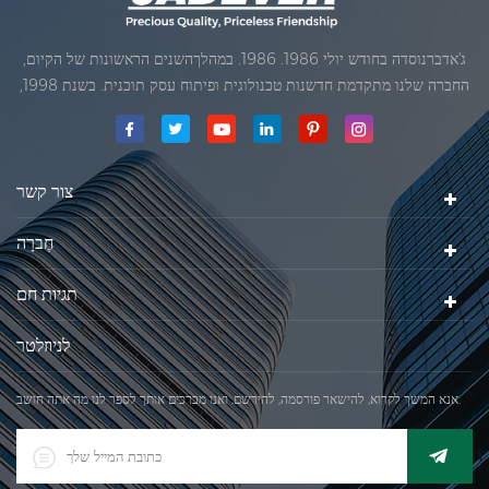
ג'אדברנוסדה בחודש יולי 1986. 1986. במהלךהשנים הראשונות של הקיום,
החברה שלנו מתקדמת חדשנות טכנולוגית ופיתוח עסק תוכנית. בשנת 1998,
החברה שלנו השיגה את המטרה האיכותי, כאשר הראשון של המוצרים שלנו
קיבל אישור מן הארגון הבינלאומי של משפטי מטרולוגיה. בשנת 1999, שיאמן
ג'אדברסולם ושות 'בע"מהיה
צור קשר
חֶברָה
תגיות חם
לניוזלטר
אנא המשך לקרוא, להישאר פורסמה, להירשם, ואנו מברכים אותך לספר לנו מה אתה חושב.