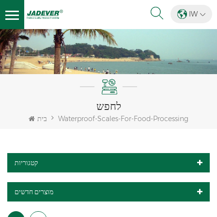
IW
לחפש
Waterproof-Scales-For-Food-Processing
בית
קטגוריות
מוצרים חדשים