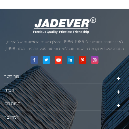
ג'אדברנוסדה בחודש יולי 1986. 1986. במהלךהשנים הראשונות של הקיום,
החברה שלנו מתקדמת חדשנות טכנולוגית ופיתוח עסק תוכנית. בשנת 1998,
החברה שלנו השיגה את המטרה האיכותי, כאשר הראשון של המוצרים שלנו
קיבל אישור מן הארגון הבינלאומי של משפטי מטרולוגיה. בשנת 1999, שיאמן
ג'אדברסולם ושות 'בע"מהיה
צור קשר
חֶברָה
תגיות חם
לניוזלטר