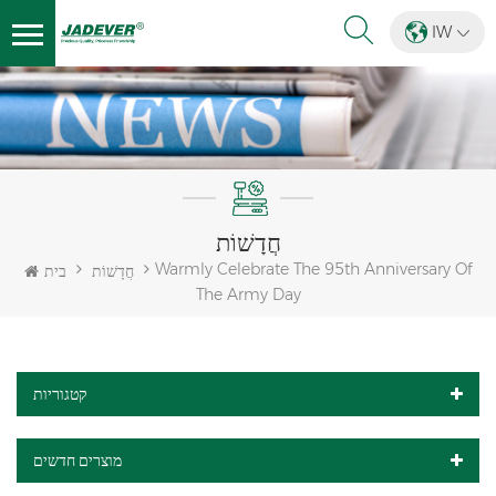
IW
חֲדָשׁוֹת
Warmly Celebrate The 95th Anniversary Of
חֲדָשׁוֹת
בית
The Army Day
קטגוריות
מוצרים חדשים