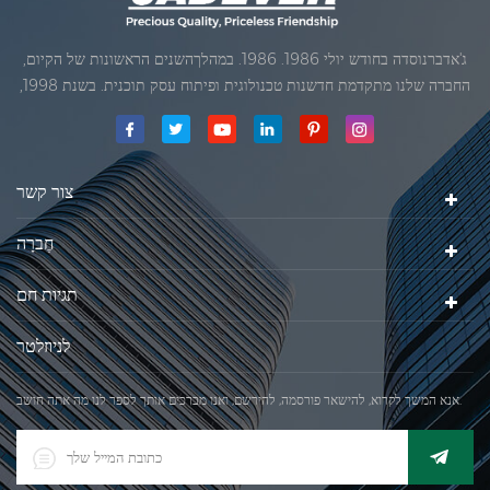
ג'אדברנוסדה בחודש יולי 1986. 1986. במהלךהשנים הראשונות של הקיום,
החברה שלנו מתקדמת חדשנות טכנולוגית ופיתוח עסק תוכנית. בשנת 1998,
החברה שלנו השיגה את המטרה האיכותי, כאשר הראשון של המוצרים שלנו
קיבל אישור מן הארגון הבינלאומי של משפטי מטרולוגיה. בשנת 1999, שיאמן
ג'אדברסולם ושות 'בע"מהיה
צור קשר
חֶברָה
תגיות חם
לניוזלטר
אנא המשך לקרוא, להישאר פורסמה, להירשם, ואנו מברכים אותך לספר לנו מה אתה חושב.