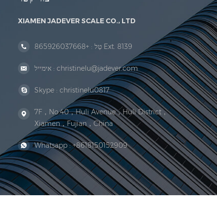
XIAMEN JADEVER SCALE CO., LTD
+865926037668 Ext. 8139
טַל :
christinelu@jadever.com
אימייל :
Skype :
christinelu0817
7F，No.40，Huli Avenue，Huli District，
Xiamen，Fujian，China
Whatsapp :
+8618150152909