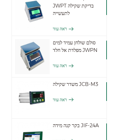
JWPT בדיקת שקילה
לתעשייה
ראה עוד
סולם שולחן עמיד למים
מפלדת אל חלד JWPN
ראה עוד
משדר שקילה JCB-M3
ראה עוד
בקר קנה מידה JIF-24A