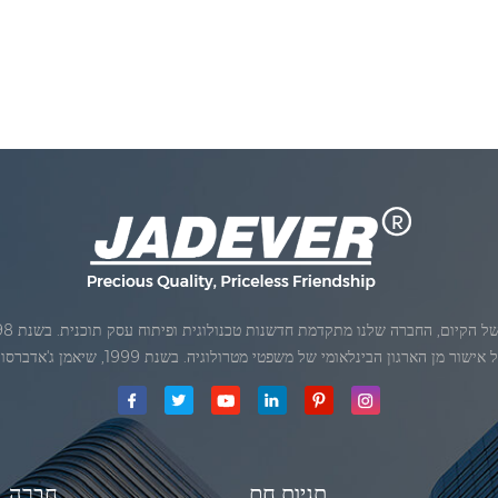
ן הארגון הבינלאומי של משפטי מטרולוגיה. בשנת 1999, שיאמן ג'אדברסולם ושות 'בע"מהיה
תגיות חם
חֶברָה