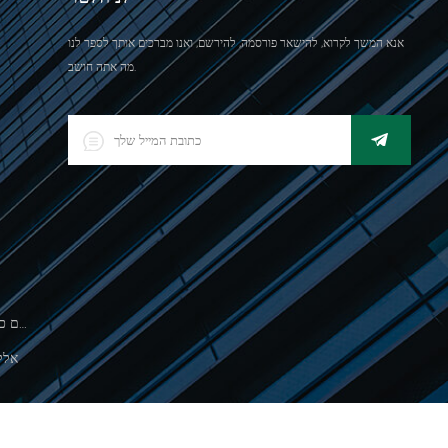
אנא המשך לקרוא, להישאר פורסמה, להירשם, ואנו מברכים אותך לספר לנו
מה אתה חושב.
500 גרםסולם כף יד אלקטרונית לשקילת תכשיטים
אלק