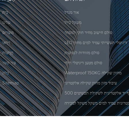
אור מגדל
בית
משקל כיול
עלינו
סולם חישוב מחיר חוקי למסחר
מוצרים
LED דיגיטלי תעשייתי עמיד למים מחוון
וִידֵאוֹ
סולם מזוודות לנסיעות
חֲדָשׁוֹת
סולם מטען דיגיטלי תלוי
צור קשר
Waterproof 150KG מחוון שקילה
בלוג
עיבוד מזון מחוון שקילה אלקטרוני
Sitemap
טרונית עמיד למים משקל משקל למכירה
|
XML
© 2026 Xiamen Jadever Scale Co., Ltd. כל הזכויות שמורות. |