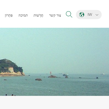
IW
צור קשר
חֲדָשׁוֹת
תמיכה
פִּתָרוֹן