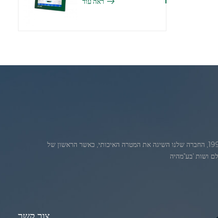
ראה עוד
ג'אדברנוסדה בחודש יולי 1986. 1986. במהלךהשנים הראשונות של הקיום, החברה שלנו מתקדמת חדשנות טכנולוגית ופיתוח עסק תוכנית. בשנת 1998, החברה שלנו השיגה את המטרה האיכותי, כאשר הראשון של
צור קשר