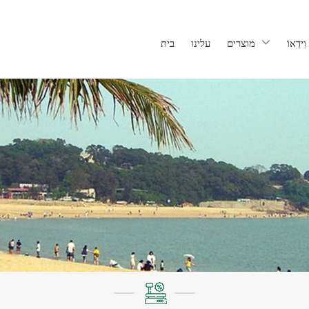
וִידֵאוֹ
מוצרים
עלינו
בית