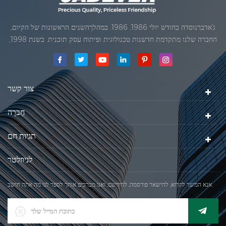
ג'אדברנוסדה בחודש יולי 1986. 1986. במהלךהשנים הראשונות של הקיום,
החברה שלנו מתקדמת חדשנות טכנולוגית ופיתוח עסק תוכנית. בשנת 1998,
החברה שלנו השיגה את המטרה האיכותי, כאשר הראשון של המוצרים שלנו
קיבל אישור מן הארגון הבינלאומי של משפטי מטרולוגיה. בשנת 1999, שיאמן
ג'אדברסולם ושות 'בע"מהיה
צור קשר
חֶברָה
תגיות חם
לניוזלטר
אנא המשך לקרוא, להישאר פורסמה, להירשם, ואנו מברכים אותך לספר לנו מה אתה חושב.