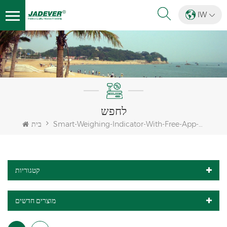
IW
לחפש
Smart-Weighing-Indicator-With-Free-App-And-Large-Touch-Screen
בית
קטגוריות
מוצרים חדשים