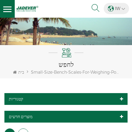
IW
לחפש
Small-Size-Bench-Scales-For-Weighing-Poultry
בית
קטגוריות
מוצרים חדשים