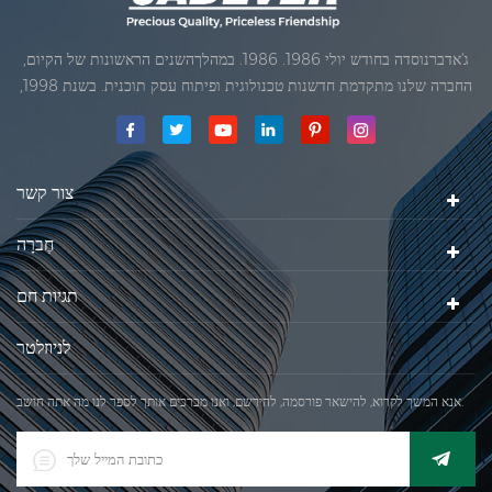
ג'אדברנוסדה בחודש יולי 1986. 1986. במהלךהשנים הראשונות של הקיום,
החברה שלנו מתקדמת חדשנות טכנולוגית ופיתוח עסק תוכנית. בשנת 1998,
החברה שלנו השיגה את המטרה האיכותי, כאשר הראשון של המוצרים שלנו
קיבל אישור מן הארגון הבינלאומי של משפטי מטרולוגיה. בשנת 1999, שיאמן
ג'אדברסולם ושות 'בע"מהיה
צור קשר
חֶברָה
תגיות חם
לניוזלטר
אנא המשך לקרוא, להישאר פורסמה, להירשם, ואנו מברכים אותך לספר לנו מה אתה חושב.