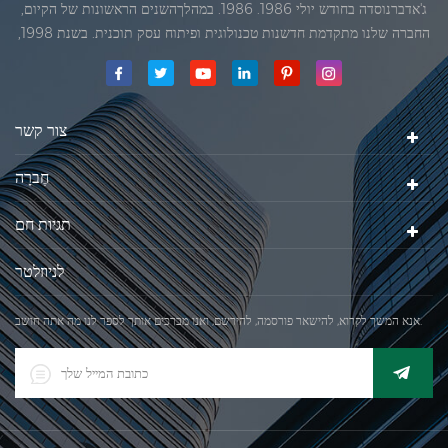
ג'אדברנוסדה בחודש יולי 1986. 1986. במהלךהשנים הראשונות של הקיום,
החברה שלנו מתקדמת חדשנות טכנולוגית ופיתוח עסק תוכנית. בשנת 1998,
החברה שלנו השיגה את המטרה האיכותי, כאשר הראשון של המוצרים שלנו
קיבל אישור מן הארגון הבינלאומי של משפטי מטרולוגיה. בשנת 1999, שיאמן
ג'אדברסולם ושות 'בע"מהיה
צור קשר
חֶברָה
תגיות חם
לניוזלטר
אנא המשך לקרוא, להישאר פורסמה, להירשם, ואנו מברכים אותך לספר לנו מה אתה חושב.