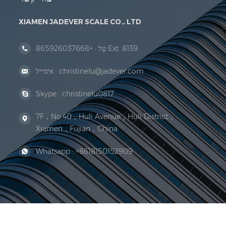
XIAMEN JADEVER SCALE CO., LTD
+865926037668 Ext. 8139
טַל :
christinelu@jadever.com
אימייל :
Skype :
christinelu0817
7F，No.40，Huli Avenue，Huli District，
Xiamen，Fujian，China
Whatsapp :
+8618150152909