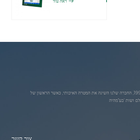
ראה עוד
ג'אדברנוסדה בחודש יולי 1986. 1986. במהלךהשנים הראשונות של הקיום, החברה שלנו מתקדמת חדשנות טכנולוגית ופיתוח עסק תוכנית. בשנת 1998, החברה שלנו השיגה את המטרה האיכותי, כאשר הראשון של
צור קשר