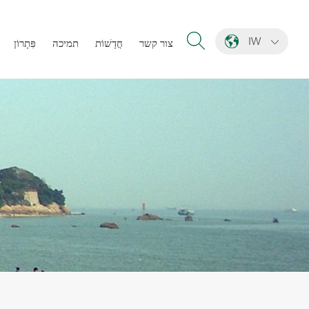
IW
צור קשר
חֲדָשׁוֹת
תמיכה
פִּתָרוֹן