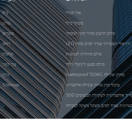
אור מגדל
בית
משקל כיול
עלינו
סולם חישוב מחיר חוקי למסחר
מוצרים
LED דיגיטלי תעשייתי עמיד למים מחוון
וִידֵאוֹ
סולם מזוודות לנסיעות
חֲדָשׁוֹת
סולם מטען דיגיטלי תלוי
צור קשר
Waterproof 150KG מחוון שקילה
בלוג
עיבוד מזון מחוון שקילה אלקטרוני
Sitemap
טרונית עמיד למים משקל משקל למכירה
|
XML
© 2026 Xiamen Jadever Scale Co., Ltd. כל הזכויות שמורות. |