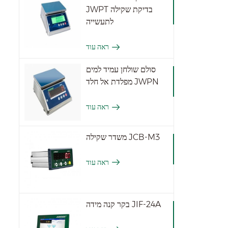
JWPT בדיקת שקילה
לתעשייה
ראה עוד
סולם שולחן עמיד למים
מפלדת אל חלד JWPN
ראה עוד
משדר שקילה JCB-M3
ראה עוד
בקר קנה מידה JIF-24A