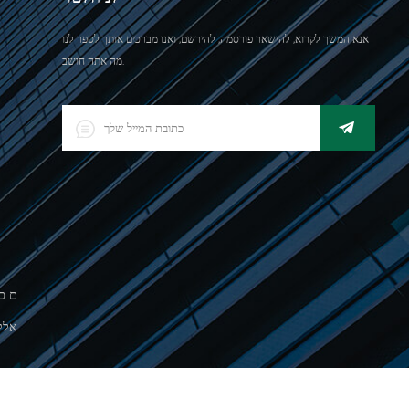
אנא המשך לקרוא, להישאר פורסמה, להירשם, ואנו מברכים אותך לספר לנו
מה אתה חושב.
500 גרםסולם כף יד אלקטרונית לשקילת תכשיטים
אלק