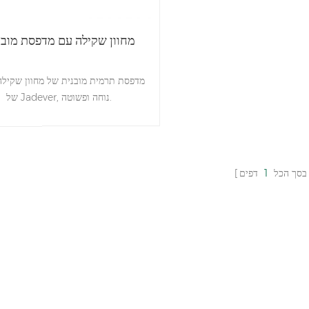
מחוון שקילה עם מדפסת מובנ
מדפסת תרמית מובנית של מחוון שקיל
של Jadever, נוחה ופשוטה.
זה יכול להשתמש במצב טעינה או במ
פלאג-אין כדי למנוע בעיות אספקה ​​לא 
או הפסקת חשמל. תמיכה בתווית ובק
ברוחב 50 מ"מ, טווח הדפסה יעיל 48 מ"מ.
בסך הכל
1
דפים