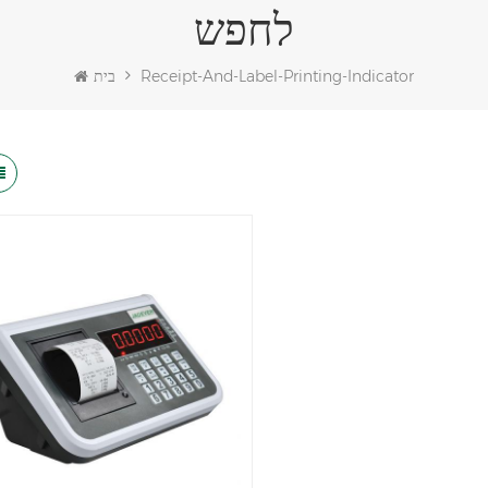
לחפש
Receipt-And-Label-Printing-Indicator
בית