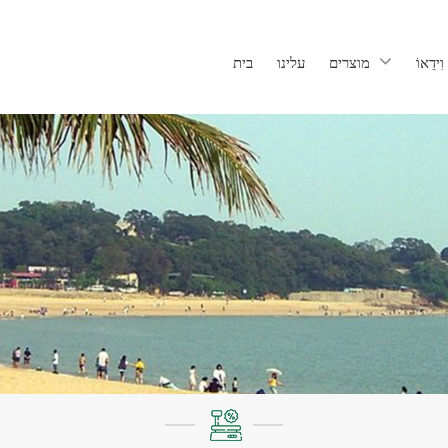
וִידֵאוֹ
מוצרים
עלינו
בית