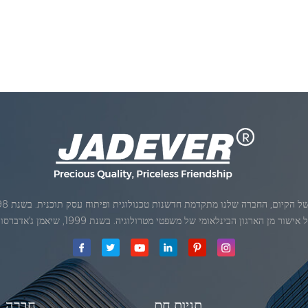
ן הארגון הבינלאומי של משפטי מטרולוגיה. בשנת 1999, שיאמן ג'אדברסולם ושות 'בע"מהיה
תגיות חם
חֶברָה