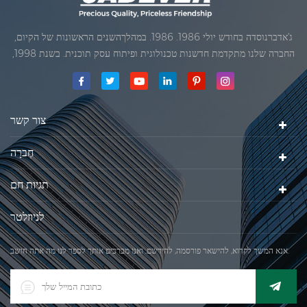
ג'אדברנוסדה בחודש יולי 1986. 1986. במהלךהשנים הראשונות של הקיום,
החברה שלנו מתקדמת חדשנות טכנולוגית ופיתוח עסק תוכנית. בשנת 1998,
החברה שלנו השיגה את המטרה האיכותי, כאשר הראשון של המוצרים שלנו
קיבל אישור מן הארגון הבינלאומי של משפטי מטרולוגיה. בשנת 1999, שיאמן
ג'אדברסולם ושות 'בע"מהיה
צור קשר
חֶברָה
תגיות חם
לניוזלטר
אנא המשך לקרוא, להישאר פורסמה, להירשם, ואנו מברכים אותך לספר לנו מה אתה חושב.