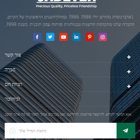
ג'אדברנוסדה בחודש יולי 1986. 1986. במהלךהשנים הראשונות של הקיום,
החברה שלנו מתקדמת חדשנות טכנולוגית ופיתוח עסק תוכנית. בשנת 1998,
החברה שלנו השיגה את המטרה האיכותי, כאשר הראשון של המוצרים שלנו
קיבל אישור מן הארגון הבינלאומי של משפטי מטרולוגיה. בשנת 1999, שיאמן
ג'אדברסולם ושות 'בע"מהיה
צור קשר
חֶברָה
תגיות חם
לניוזלטר
אנא המשך לקרוא, להישאר פורסמה, להירשם, ואנו מברכים אותך לספר לנו מה אתה חושב.