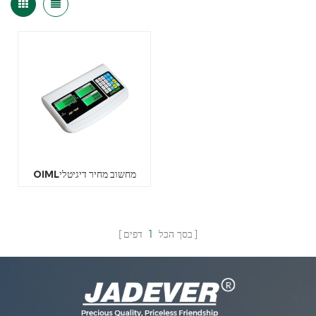
OIMLמחשוב מחיר דיגיטלי
בסך הכל
1
דפים