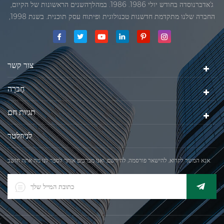
ג'אדברנוסדה בחודש יולי 1986. 1986. במהלךהשנים הראשונות של הקיום,
החברה שלנו מתקדמת חדשנות טכנולוגית ופיתוח עסק תוכנית. בשנת 1998,
החברה שלנו השיגה את המטרה האיכותי, כאשר הראשון של המוצרים שלנו
קיבל אישור מן הארגון הבינלאומי של משפטי מטרולוגיה. בשנת 1999, שיאמן
ג'אדברסולם ושות 'בע"מהיה
צור קשר
חֶברָה
תגיות חם
לניוזלטר
אנא המשך לקרוא, להישאר פורסמה, להירשם, ואנו מברכים אותך לספר לנו מה אתה חושב.