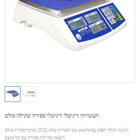
תעשייתי דיגיטלי דיגיטלי ספירה שקילה סולם
ג'אדברספירת סולם JCQ עם השדרוג שלנו weihing תוכנה יכולה לספק
תוצאה מדויקת ספירה עם קל מבצע.