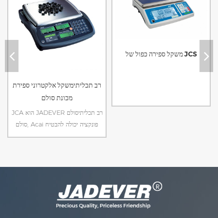
משקל ספירה כפול של JCS
רב תכליתימשקל אלקטרוני ספירת
מכונת סולם
JCA הוא JADEVER רב תכליתיסולם
סולם, Acai פונקציה יכולה להבטיח
יותר ספירת חתיכת מדויק
orcut.Special בנייה מחוספסת יכולה
לתמוך עד 60 ק"ג משקל.