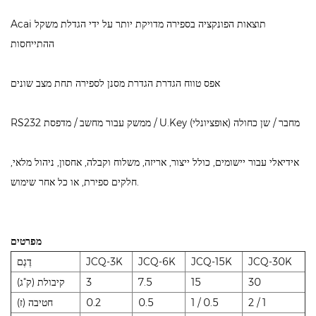
Acai תוצאות הפונקציה בספירה מדויקת יותר על ידי הגדלת משקל
ההתייחסות
אפס טווח הגדרת הגדרת מסנן לספירה תחת מצב שונים
RS232 ממשק עבור מחשב / מדפסת / U.Key מחבר / שן כחולה (אופציונלי)
אידיאלי עבור יישומים, כולל ייצור, אריזה, משלוח וקבלה, אחסון, ניהול מלאי,
חלקים ספירת, או כל אחר שימוש.
מפרטים
JCQ-30K
JCQ-15K
JCQ-6K
JCQ-3K
דֶגֶם
30
15
7.5
3
קיבולת (ק"ג)
2 / 1
1 / 0.5
0.5
0.2
חטיבה (ז)