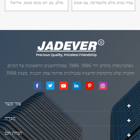
עמיד במים סולם פלטפורמה, עם אטום
סולם, עם תא עומס אטום, אידיאלי
PCBואת תא העומס, הוא אידיאלי
עבור עיבוד מזון תעשיה.
עבור לחות גבוהה סביבה.
ג'אדברנוסדה בחודש יולי 1986. 1986. במהלךהשנים הראשונות של הקיום,
החברה שלנו מתקדמת חדשנות טכנולוגית ופיתוח עסק תוכנית. בשנת 1998,
החברה שלנו השיגה את המטרה האיכותי, כאשר הראשון של המוצרים שלנו
קיבל אישור מן הארגון הבינלאומי של משפטי מטרולוגיה. בשנת 1999, שיאמן
ג'אדברסולם ושות 'בע"מהיה
צור קשר
חֶברָה
תגיות חם