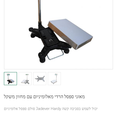
מאזני ספסל הרדי מאלומיניום עם מחוון משקל
סולם ספסל אלומיניום Jadever Hardy יכול לשמש בסביבה קשה