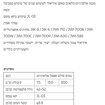
מבנה אלומיניום מתאים באופן אידיאלי לשימוש שנים של שימוש בסביבה
קשה
שימוש בתא עומס JL-03
עמיד ואמין
מחוונים אופציונליים: JIK-8 / JIK-6 / JWI-710 / JWI-700B / JWI-
700W / JWI-700C / JWI-700P / JWI-600 / JWI-586
אידיאלי עבור משלוח וקבלה, ייצור, אריזה, יישומי שקילה מסחריים
ותעשייתיים כלליים
מפרטים
בסיס סולם ספסל אלומיניום
דֶגֶם
300
150
75
קיבולת (ק"ג)
42×52
גודל פלטפורמה (ס"מ)
JL-03
תא עומס
φ3.8
קוטר המוט (ס"מ)