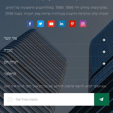
ג'אדברנוסדה בחודש יולי 1986. 1986. במהלךהשנים הראשונות של הקיום,
החברה שלנו מתקדמת חדשנות טכנולוגית ופיתוח עסק תוכנית. בשנת 1998,
החברה שלנו השיגה את המטרה האיכותי, כאשר הראשון של המוצרים שלנו
קיבל אישור מן הארגון הבינלאומי של משפטי מטרולוגיה. בשנת 1999, שיאמן
ג'אדברסולם ושות 'בע"מהיה
צור קשר
חֶברָה
תגיות חם
לניוזלטר
אנא המשך לקרוא, להישאר פורסמה, להירשם, ואנו מברכים אותך לספר לנו מה אתה חושב.