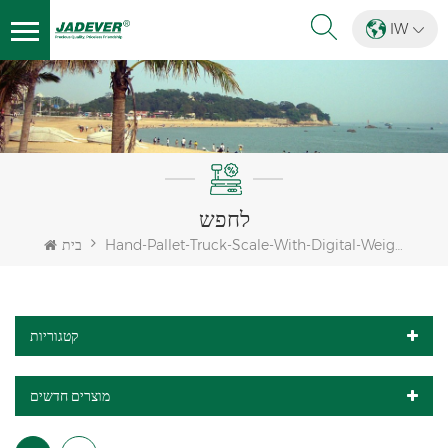
IW
לחפש
Hand-Pallet-Truck-Scale-With-Digital-Weighing-Indicator
בית
קטגוריות
מוצרים חדשים