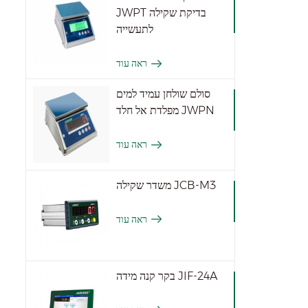
JWPT בדיקת שקילה
לתעשייה
ראה עוד
סולם שולחן עמיד למים
מפלדת אל חלד JWPN
ראה עוד
משדר שקילה JCB-M3
ראה עוד
בקר קנה מידה JIF-24A