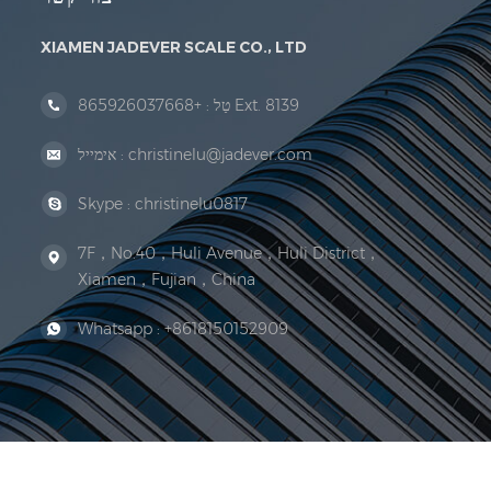
XIAMEN JADEVER SCALE CO., LTD
+865926037668 Ext. 8139
טַל :
christinelu@jadever.com
אימייל :
Skype :
christinelu0817
7F，No.40，Huli Avenue，Huli District，
Xiamen，Fujian，China
Whatsapp :
+8618150152909