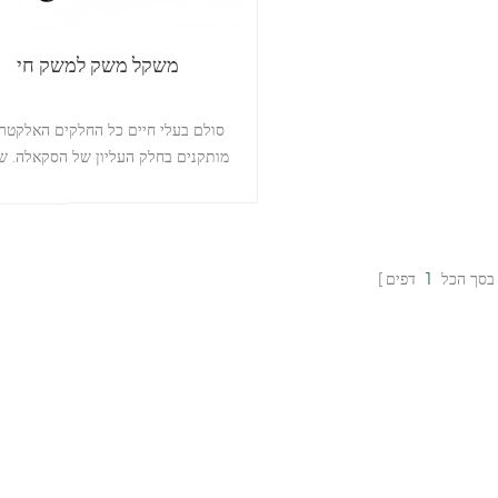
משקל משק למשק חי
סולם בעלי חיים כל החלקים האלקטרו
מותקנים בחלק העליון של הסקאלה. ש
מעוקלת לעמידות כלכלית. אתה יכול 
את המשקל כל יום. כל הכבלים עוברים
החלק הפנימי של הסקאלה. אם אתה ר
להשתמש בסולם לשקול סוס, נוכל 
בסך הכל
1
דפים
להתאים אישית את הרוחב, האורך והגו
הגדר. מאפיינים: 1. פונקציית שק
חיים חזקה 2. עיצוב גוף בקנה מידה
כל החלקים האלקטרוניים מותקנים ב
תמיכה בהתאמה אישית של אורך, רוחב 
הגדר 6. קיבולת מיוחדת יכולה להי