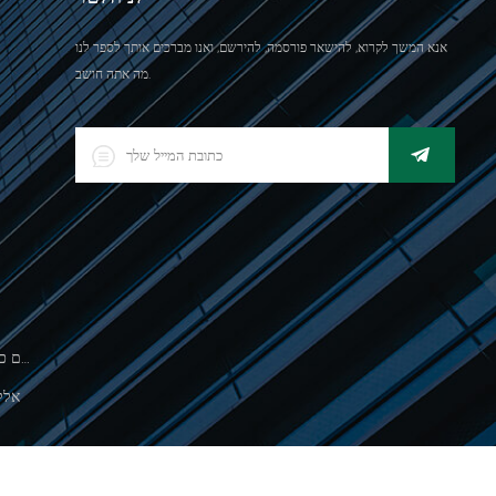
אנא המשך לקרוא, להישאר פורסמה, להירשם, ואנו מברכים אותך לספר לנו
מה אתה חושב.
500 גרםסולם כף יד אלקטרונית לשקילת תכשיטים
אלק