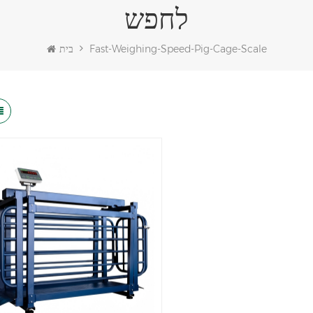
לחפש
Fast-Weighing-Speed-Pig-Cage-Scale
בית