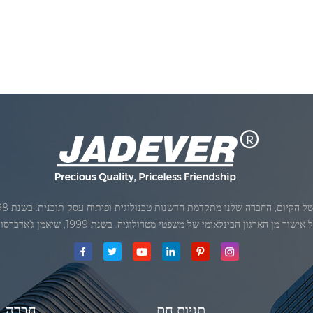
ן הארגון הבינלאומי של משפטי מטרולוגיה. בשנת 1999, שיאמן ג'אדברסולם ושות 'בע"מהיה
תגיות חם
חֶברָה