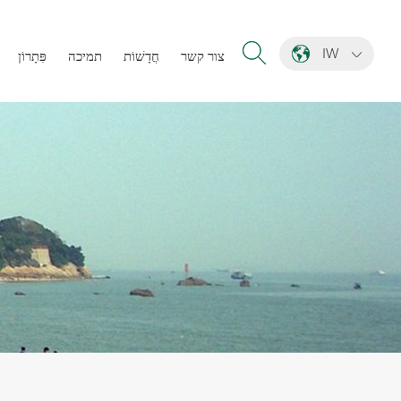
IW
צור קשר
חֲדָשׁוֹת
תמיכה
פִּתָרוֹן