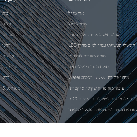
אור מגדל
בית
משקל כיול
עלינו
סולם חישוב מחיר חוקי למסחר
מוצרים
LED דיגיטלי תעשייתי עמיד למים מחוון
וִידֵאוֹ
סולם מזוודות לנסיעות
חֲדָשׁוֹת
סולם מטען דיגיטלי תלוי
צור קשר
Waterproof 150KG מחוון שקילה
בלוג
עיבוד מזון מחוון שקילה אלקטרוני
Sitemap
טרונית עמיד למים משקל משקל למכירה
|
XML
© 2026 Xiamen Jadever Scale Co., Ltd. כל הזכויות שמורות. |