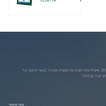
ראה עוד
ג'אדברנוסדה בחודש יולי 1986. 1986. במהלךהשנים הראשונות של הקיום, החברה שלנו מתקדמת חדשנות טכנולוגית ופיתוח עסק תוכנית. בשנת 1998, החברה שלנו השיגה את המטרה האיכותי, כאשר הראשון של
צור קשר