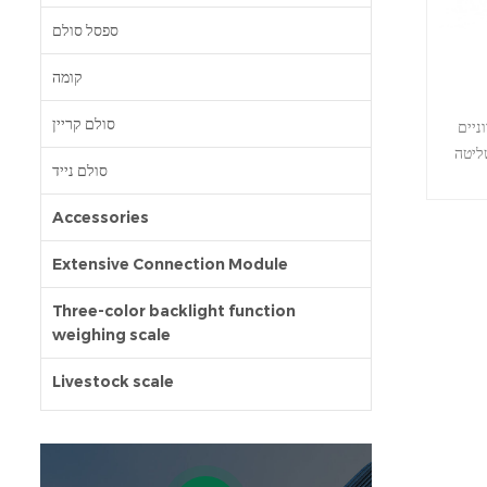
ספסל סולם
קומה
סולם קריין
ניים
ליטה
סולם נייד
לשטוף
 דרך
Accessories
וצה
גם
Extensive Connection Module
בה של
ילת בעלי
Three-color backlight function
weighing scale
 עובר
דרך , מהירות שקילה מהירה ודיוק גבוה 3.
Livestock scale
חלק
העליון של המשקל 4. תמיכה בשטיפה 5.
וגובה
ות