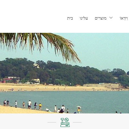
וִידֵאוֹ
מוצרים
עלינו
בית